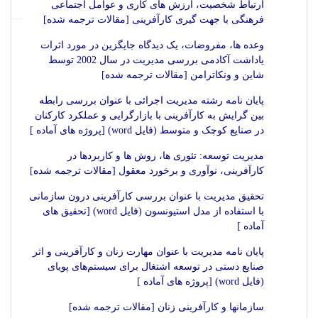
ارتباط شخصیت، ارزش های کاری و عوامل اجتماعی
فرهنگی با جهت گیری کارآفرینی [مقالات ترجمه شده]
وعده ها، مفروضات، یک دیدگاه جایگزین در مورد اثرات
یاداشت آکادمی بررسی مدیریت در سال 2002 توسط
شاین و ونکاترامن [مقالات ترجمه شده]
پایان نامه رشته مدیریت اجرائی با عنوان بررسی رابطه
بین گرایش به کارآفرینی با بازارگرایی و عملکرد کارکنان
در صنایع کوچک و متوسط (فایل word) [پروژه های آماده ]
مدیریت توسعه: تئوری ها، روش ها و کاربردها در
کارآفرینی، نوآوری و برخورد معقول [مقالات ترجمه شده]
تحقیق مدیریت با عنوان بررسی کارآفرينی درون سازمانی
با استفاده از مدل استيونسون (فایل word) [تحقیق های
آماده ]
پایان نامه مدیریت با عنوان مهارت زنان و کارآفرینی و اثر
صنایع دستی در توسعه اشتغال برای سیستم‌های پویای
(فایل word) [پروژه های آماده ]
سازمانها و کارآفرینی زنان [مقالات ترجمه شده]