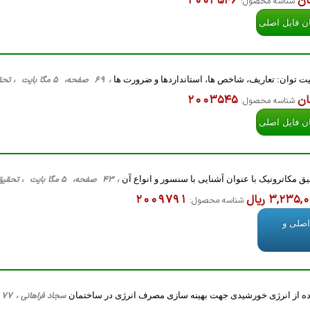
ان
2003546
شناسه محصول:
ان فایل اصلی
یت توان: تعاریف، شاخص ها، استانداردها و ضرورت ها
، 69 صفحه، 5 مگا بایت ، تحقیق های آماده پاورپوینت ، مهندسی برق قدرت، PPT
ان
2003545
شناسه محصول:
ان فایل اصلی
یق مکاترونیک با عنوان آشنایی با سنسور و انواع آن
، 43 صفحه، 5 مگا بایت ، تحقیق های آماده پاورپوینت ، کلیه گرایش ها، word
3,235 ریال
2009791
شناسه محصول:
اصلی و
ه از انرژی خورشیدی جهت بهینه سازی مصرف انرژی در ساختمان
سجاد فراهانی ، 77 صفحه، 5 مگا بایت ، تحقیق های آماده مقاله فارسی ، مهندسی برق قدرت، Word