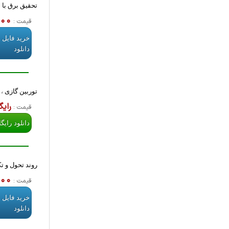
تحقیق برق با ع
,000
قیمت :
خرید فایل 
دانلود
توربین گازی
، 57 صفحه، 4 مگا بایت ، تحقیق های آماده پاورپ
رایگ
قیمت :
دانلود رایگ
روند تحول و ت
,000
قیمت :
خرید فایل 
دانلود