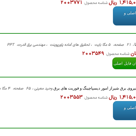
1,415 ریال
2003771
شناسه محصول:
اصلی و
ا
، 21 صفحه، 5 مگا بایت ، تحقیق های آماده پاورپوینت ، مهندسی برق قدرت، PPT
ان
2003549
شناسه محصول:
ان فایل اصلی
روی برق شیراز امور دیسپاچینگ و فوریت های برق
وحید معینی ، 65 صفحه، 4 مگا بایت ، تحقیق های آماده ، مهندسی برق قدرت، Word
1,415 ریال
2003553
شناسه محصول:
اصلی و