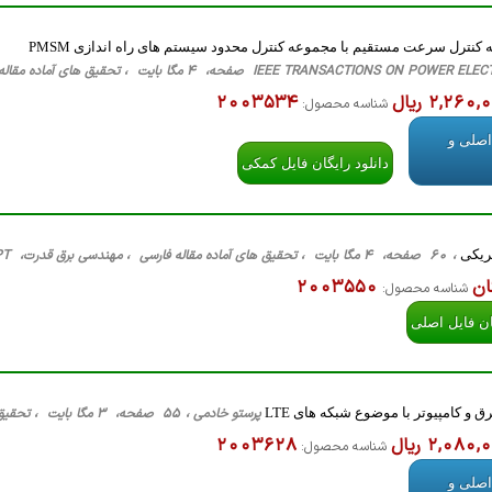
 کنترل سرعت مستقیم با مجموعه کنترل محدود سیستم های راه اندازی PMSM
IEEE TRANSAC صفحه، 4 مگا بایت ، تحقیق های آماده مقاله فارسی ، مهندسی برق کنترل، Pdf+Word+PPT
2,260 ریال
2003534
شناسه محصول:
اصلی و
دانلود رایگان فایل کمکی
ریکی
، 60 صفحه، 4 مگا بایت ، تحقیق های آماده مقاله فارسی ، مهندسی برق قدرت، PPT
ان
2003550
شناسه محصول:
ان فایل اصلی
ق و کامپیوتر با موضوع شبکه های LTE
پرستو خادمی ، 55 صفحه، 3 مگا بایت ، تحقیق های آماده ، مهندسی برق مخابرات، Word
2,080 ریال
2003628
شناسه محصول:
اصلی و