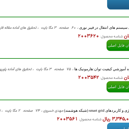
یستم های انتقال در فیبر نوری
، 60 صفحه، 3 مگا بایت ، تحقیق های آماده مقاله فارسی ، مهندسی برق مخابرات، Word
ان
2003620
شناسه محصول:
ان فایل اصلی
ه آموزشي كيفيت توان:هارمونیک ها
، 75 صفحه، 3 مگا بایت ، تحقیق های آماده پاورپوینت ، مهندسی برق قدرت، PPT
ان
2003542
شناسه محصول:
ان فایل اصلی
ای smart grid (شبکه هوشمند)
مهدی خسروی ، 74 صفحه، 2 مگا بایت ، تحقیق های آماده مقاله فارسی ، کلیه گرایش ها، Word
3,345 ریال
2003561
شناسه محصول:
اصلی و