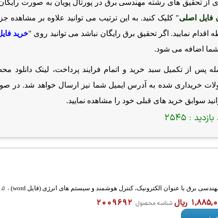
 از تحقیق های رشته مهندسی برق در پورتال پویان به صورت رایگان 
 فایل اصلی
" کلیک کنید. به این ترتیب می توانید علاوه بر مشاهده ج
 اقدام نمایید. اگر تحقیق برق رایگان نباشد می توانید روی "
خرید فایل
شما اضافه می شود.
له پس از تکمیل سبد خرید و اتمام فرایند پرداخت، لینک دانلود م
ات خریداری شده به آدرس ایمیل شما نیز ارسال خواهد شد. در صو
نید سوابق خرید های قبلی خود را مشاهده نمایید.
بازدید :
2545
دسی برق با عنوان الکترونیک، کنترل هوشمند و سیستم های انرژی (فایل word)
، 15 صفحه، 19 مگا بایت ، تحقیق های آماده مقاله فارسی ، کلیه گرایش ها، word
1,885 ریال
2009692
شناسه محصول: