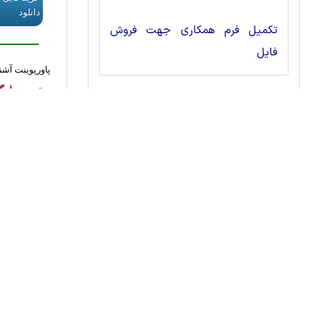
دانلود
تکمیل فرم همکاری جهت فروش
فایل
پاورپوینت آشن
رایگ
قیمت :
وبلاگ ها
دانلود رایگ
آموزش ترجمه و زبان ( 8 )
اسلایدهای حق
آموزش مقاله نویسی ( 21 )
رایگ
قیمت :
نکات و آموزش دانشگاهی ( 1 )
دانلود رایگ
عکس نوشته انگلیسی ( 104 )
آشنايي با مقر
,000
قیمت :