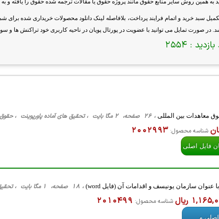
د به همین روش سایر منابع حقوق مانند پروژه حقوق یا مقالات ترجمه شده حقوق را یافته و به س
کمیل سبد خرید و اتمام فرایند پرداخت، بلافاصله لینک دانلود محصولات خریداری شده برای 
. در صورت تمایل می توانید با عضویت در پورتال پویان در ناحیه کاربری خود تراکنش ها و سوا
بازدید :
2554
ق معاهدات بین المللی
، 26 صفحه، 2 مگا بایت ، تحقیق های آماده پاورپوینت ، حقوق بین الملل، PPTx
ان
2002993
شناسه محصول:
ان فایل اصلی
عنوان سازمان یونیسف و اقدامات آن (فایل word)
، 18 صفحه، 1 مگا بایت ، تحقیق های آماده مقاله فارسی ، کلیه گرایش ها، word
1,165 ریال
2010499
شناسه محصول:
اصلی و