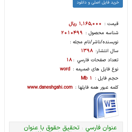
قیمت :
1,165,000 ریال
شناسه محصول :
2010499
نویسنده/ناشر/نام مجله :
سال انتشار:
1398
تعداد صفحات فارسي
18
:
نوع فایل های ضمیمه :
word
حجم فایل :
1 Mb
کلمه عبور همه فایلها :
www.daneshgahi.com
عنوان فارسي
تحقیق حقوق با عنوان
: