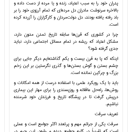
پدران خود را به سبب اعتياد، زنده و يا مرده از دست داده و
بالاخره سرنوشت مادران دل مرده‌اي كه تمام آرزوي خود را بر
باد رفته يافته بودند، دل دولت‌مردان و كارگزاران را آزرده كرده
است.
چرا در كشوري كه قرن‌ها سابقه تاريخ تمدن مدون دارد،
مشكل اعتياد كه ريشه در تمام مسائل اجتماعي دارد، نبايد
جدي گرفته شود؟
اينكه كه پا به قرن بيست و يكم گذاشته‌ايم ديگر جايي براي
چشم بستن و گوش بستن‌ها و گذري نگرستين بر اين زخم
بزرگ و چركين نمانده است.
بايد با يك رويكرد علمي با استفاده درست از همه امكانات و
روش‌ها، را‌ه‌حل عاقلانه و روزپسندي را براي مهار اين بيماري
درپيش گرفت تا در پيشگاه تاريخ و فرزندان خود شرمنده
نباشيم.
تعريف سرقت
سرقت يكي از جرائم مهم و پرتعدد اكثر جوامع است و عملي
است كه تقريباً در كليه جوامع ديده مي‌شود. اين جرم در