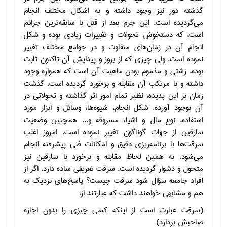
گذشته دور نيز وجود داشته و به اشكال مختلف انجام
مي‌گرديده است. اين جرم بعد از قتل با سابقه‌ترين جرائم
است، كه دستخوش تحولات و تغييرات زيادي بوده و شكل
انجام آن در زمان‌هاي متفاوت و در جوامع مختلف تغيير
نموده است. ولي چيزي كه از بروز و پيدايش آن تاكنون ثابت
بوده، زشتي و مذموم بودن ماهيت آن است كه همواره وجود
داشته و با مرتكب آن مقابله و برخورد گرديده است. گذشت
زمان بر اين پديده، نظير تمام امور اثر گذاشته و تحولاتي در
آن بوجود آورده. شكل انجام، شيوه‌ها، وسائل و ابزار مورد
استفاده، نوع مال و اشياء مسروقه و... همچنين وضعيت
سارقين از جهات گوناگون تغيير نموده است. امروز اغلب
سرقت‌ها با برنامه‌ريزي دقيق و امكانات فني پيشرفته انجام
مي‌شود. به همين لحاظ مقابله و برخورد با سارقين نيز
متحول و دشوار گرديده است. سرقت تعريفي ساده‌ دارد. اگر از
افراد جامعه سؤال شود سرقت چيست؟ پاسخ‌هاي نزديك به
هم و مشابهي خواهند داشت كه عبارتند از:
(سرقت عبارت است از اينكه كسي چيزي را بدون اجازه
صاحبش بردارد)