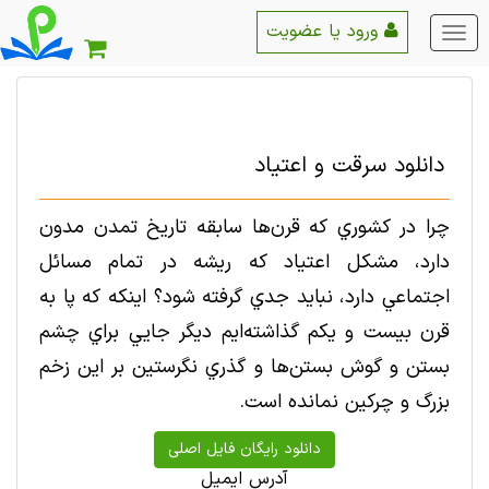
ورود یا عضویت
منو
اصلی
دانلود سرقت و اعتياد
چرا در كشوري كه قرن‌ها سابقه تاريخ تمدن مدون
دارد، مشكل اعتياد كه ريشه در تمام مسائل
اجتماعي دارد، نبايد جدي گرفته شود؟ اينكه كه پا به
قرن بيست و يكم گذاشته‌ايم ديگر جايي براي چشم
بستن و گوش بستن‌ها و گذري نگرستين بر اين زخم
بزرگ و چركين نمانده است.
آدرس ایمیل