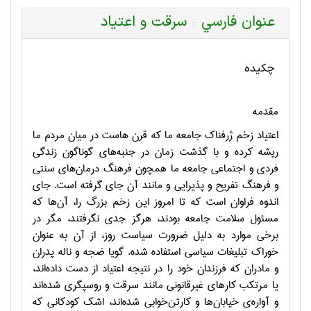
عنوان فارسي
سرقت و اعتياد
:
چکیده
مقدمه
اعتياد زخم ژرفناك جامعه ما كه قرن هاست در ميان مردم ما
ريشه كرده و با گذشت زمان در جنبه‌هاي گوناگون زندگي
فردي و اجتماعي جامعه ما همچون فرهنگ درمان‌هاي سنتي
و فرهنگ تفريح و پذيرايي و مانند آن جاي گرفته است. جاي
اندوه فراوان است كه تا امروز اين زخم بزرگ را، آن‌ها كه
مسئول سلامت جامعه بودند، هرگز جدي نگرفتند، مگر در
برخي موارد به دليل ضرورت سياست روز، از آن به عنوان
خوراك تبليغات سياسي استفاده شده. گويا ضجه و ناله پدران
و مادران كه فرزندان خود را در نتيجه اعتياد از دست داده‌اند،
يا مرتكب كارهاي غيرقانوني مانند سرقت و روسپگري شد‌ه‌اند
و آواره‌ي خيابان‌ها و كارتن‌خوابي شده‌اند، اشك كودكاني كه