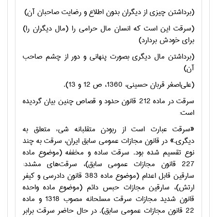
(برداشتن چيزي از ديگران بدون اطلاع و رضايت صاحبان آن)
(سرقت اين است كه انسان مال حرامي را (مال ديگران را)
براي خودش بردارد)
(برداشتن مال ديگري بصورت پنهاني و دور از چشم صاحب
آن)
(علي‌اصغر قربان حسيني، 1360، ص 12 و 13).
سرقت در ماده 212 قانون حدود و قصاص چنين بيان گرديده
است:
«سرقت عبارت است از ربودن متقلبانه شيء متعلق به
ديگري.» در قانون مجازات عمومي سابق ايران، سرقت به چند
نوع تقسيم شده بود. سرقت ساده و مخففه (موضوع ماده
227 قانون مجازات عمومي سابق)، سرقت‌هاي مشدد:
سارقين قابل اعدام (موضوع ماده 383 قانون دادرسي و كيفر
ارتش)، سارقين مجازات حبس دائم (موضوع ماده واحده
قانون شديد مجازات سرقت مسلحانه مصوب 1318 و ماده
22 قانون مجازات عمومي سابق). در حال حاضر سرقت برابر