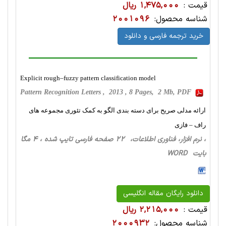
قیمت :
1,475,000 ریال
شناسه محصول:
2001096
خرید ترجمه فارسی و دانلود
Explicit rough–fuzzy pattern classification model
Pattern Recognition Letters , 2013 , 8 Pages, 2 Mb, PDF
ارائه مدلی صریح برای دسته بندی الگو به کمک تئوری مجموعه های
راف – فازی
، نرم افزار، فناوری اطلاعات، 22 صفحه فارسی تایپ شده ، 4 مگا
بایت WORD
دانلود رایگان مقاله انگلیسی
قیمت :
2,215,000 ریال
شناسه محصول:
2000932