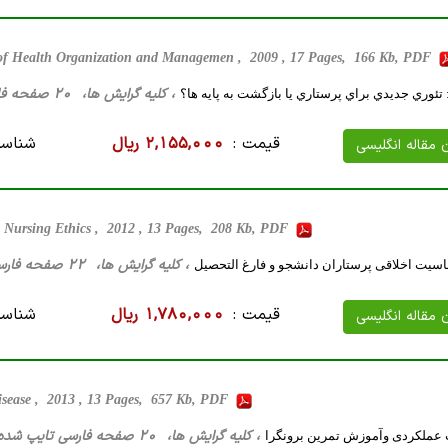
of Health Organization and Managemen , 2009 , 17 Pages, 166 Kb, PDF
، کلیه گرایش ها، 20 صفحه فارسی تایپ شده ، 50 کیلو بایت WORD
تئوري جديدي براي پرستاري يا بازگشت به پايه ها؟
قیمت :
2,155,000 ریال
شناسه
ن مقاله انگلیسی
Nursing Ethics , 2012 , 13 Pages, 208 Kb, PDF
، کلیه گرایش ها، 22 صفحه فارسی تایپ شده ، 306 کیلو بایت WORD
اسیت اخلاقی پرستاران دانشجو و فارغ التحصیل
قیمت :
1,780,000 ریال
شناسه
ن مقاله انگلیسی
isease , 2013 , 13 Pages, 657 Kb, PDF
، کلیه گرایش ها، 20 صفحه فارسی تایپ شده ، 104 کیلو بایت WORD
 عملکردی وآموزش تمرین برونگرا