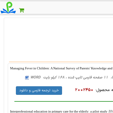
Managing Fever in Children: A National Survey of Parents’ Knowledge and 
و بایت WORD
 محصول:
2002450
خرید ترجمه فارسی و دانلود
Interprofessional education in primary care for the elderly: a pilot study
BM