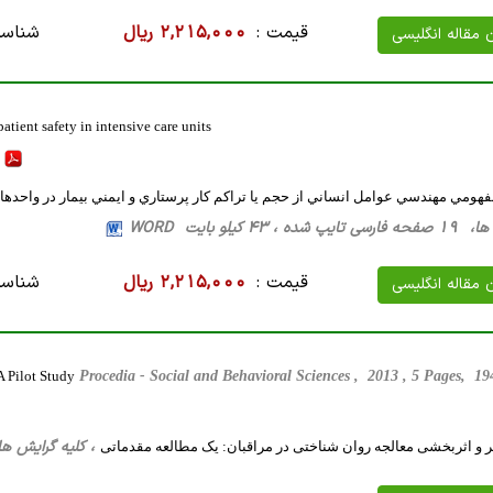
قیمت :
2,215,000 ریال
شناسه
ن مقاله انگلیسی
ient safety in intensive care units
ومي مهندسي عوامل انساني از حجم يا تراكم كار پرستاري و ايمني بيمار در واحدها
 43 کیلو بایت WORD
قیمت :
2,215,000 ریال
شناسه
ن مقاله انگلیسی
A Pilot Study
Procedia - Social and Behavioral Sciences , 2013 , 5 Pages, 
، کلیه گرایش ها، 7 صفحه فارسی تایپ شده ، 164 کیلو
 و اثربخشی معالجه روان شناختی در مراقبان: یک مطالعه مقدماتی