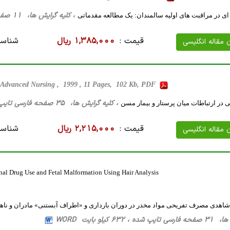
، کلیه گرایش ها، 11 صفحه فارسی تایپ شده ، 38 کیلو بایت WORD
ی در مراقبت های اولیه سالمندان: یک مطالعه مقدماتی
قیمت :
1,385,000 ریال
شناسه
ن مقاله انگلیسی
 Advanced Nursing , 1999 , 11 Pages, 102 Kb, PDF
، کلیه گرایش ها، 35 صفحه فارسی تایپ شده ، 61 کیلو بایت WORD
می در ارتباطات میان پرستار و بیمار مسن
قیمت :
2,215,000 ریال
شناسه
ن مقاله انگلیسی
nal Drug Use and Fetal Malformation Using Hair Analysis
اهدی مصرف تفریحی مواد مخدر در دوران بارداری و «اطراف آبستنی» مادران و ناهنجا
632 کیلو بایت WORD