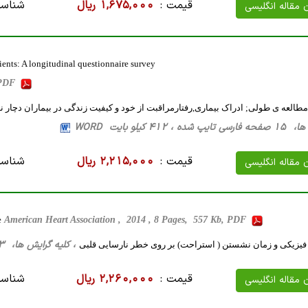
قیمت :
1,675,000 ریال
شناسه
ن مقاله انگلیسی
atients: A longitudinal questionnaire survey
, PDF
العه ی طولی; ادراک بیماری,رفتارمراقبت از خود و کیفیت زندگی در بیماران دچار ن
412 کیلو بایت WORD
قیمت :
2,215,000 ریال
شناسه
ن مقاله انگلیسی
e
American Heart Association , 2014 , 8 Pages, 557 Kb, PDF
، کلیه گرایش ها، 33 صفحه فارسی تایپ شده ، 105 کیلو بایت WORD
 فیزیکی و زمان نشستن ( استراحت) بر روی خطر نارسایی قلبی
قیمت :
2,260,000 ریال
شناسه
ن مقاله انگلیسی