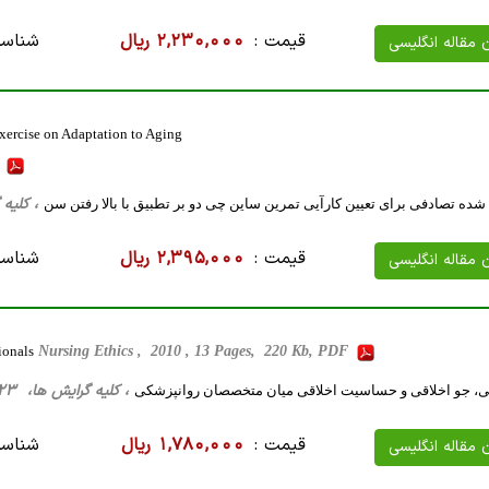
قیمت :
2,230,000 ریال
شناسه
ن مقاله انگلیسی
xercise on Adaptation to Aging
F
، کلیه گرایش ها، 33 ص
شده تصادفی برای تعیین کارآیی تمرین ساین چی دو بر تطبیق با بالا رفتن سن
قیمت :
2,395,000 ریال
شناسه
ن مقاله انگلیسی
ionals
Nursing Ethics , 2010 , 13 Pages, 220 Kb, PDF
، کلیه گرایش ها، 23 صفحه فارسی تایپ شده ، 277 کیلو بایت WORD
، جو اخلاقی و حساسیت اخلاقی میان متخصصان روانپزشکی
قیمت :
1,780,000 ریال
شناسه
ن مقاله انگلیسی