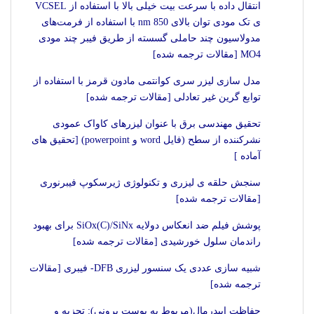
انتقال داده با سرعت بیت خیلی بالا با استفاده از VCSEL
ی تک مودی توان بالای 850 nm با استفاده از فرمت‌های
مدولاسیون چند حاملی گسسته از طریق فیبر چند مودی
MO4 [مقالات ترجمه شده]
مدل سازی لیزر سری کوانتمی مادون قرمز با استفاده از
توابع گرین غیر تعادلی [مقالات ترجمه شده]
تحقیق مهندسی برق با عنوان لیزرهای کاواک عمودی
نشرکننده از سطح (فایل word و powerpoint) [تحقیق های
آماده ]
سنجش حلقه‏ ی لیزری و تکنولوژی ژیرسکوپ فیبرنوری
[مقالات ترجمه شده]
پوشش فیلم ضد انعکاس دولایه SiOx(C)/SiNx برای بهبود
راندمان سلول خورشیدی [مقالات ترجمه شده]
شبیه سازی عددی یک سنسور لیزری DFB- فیبری [مقالات
ترجمه شده]
حفاظت اپیدرمال(مربوط به پوست برونى): تجزیه و