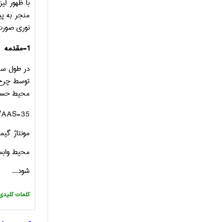
منجر به پی
نوری صورت 
1-مقدمه
در طول سا
توسط چرخ 
محیط حساس
/AAS-35
مونتاژ گی
محیط وابس
شود...
:کلمات کلیدی