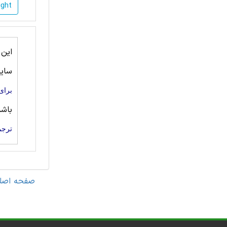
ight
این
سای
برای
باش
ترجم
صفحه اصل