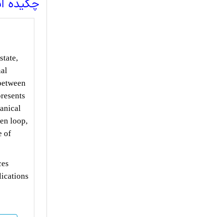
چکیده ا
state,
nal
 between
presents
hanical
en loop,
e of
ces
lications