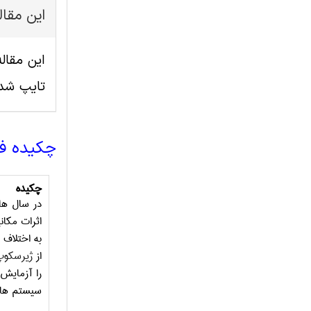
این مقا
تایپ شد
چکیده ف
چکیده
در سال ها
اثرات مکان
از
ژیرسکوپ
را آزمایش 
سیستم های