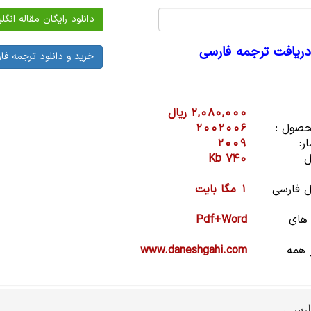
دریافت ترجمه فارسی
2,080,000 ریال
صول :
2002006
ر:
2009
ل
740 Kb
 فارسی
1 مگا بایت
 های
Pdf+Word
 همه
www.daneshgahi.com