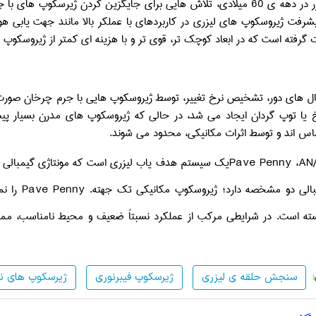
با ظهور لیزر در دهه ی 60 میلادی، تلاش هایی برای جایگزین کردن ژیر
شرفت ژیروسکوپ های لیزری در کاربردهای با عملکر بالا مانند جهت یابی هوا
گرفته است که در ابعاد کوچک تر، قوی تر و با هزینه ای کمتر از ژیروسکوپ 
ل های دور، تشخیص نرخ تغییر، توسط ژیروسکوپ هایی با جرم چرخان صورت
یا توپ گردان ایجاد می شد، در حالی که ژیروسکوپ های مدرن بسیار پیشر
 اند و توسط اثرات مکانیکی، محدود می شوند.
AN
،
Pave Penny
یک سیستم هدف یاب لیزری است که مونتاژی گیمبالی بر
مبالی دو مشخصه دارد؛ ژیروسکوپ مکانیکی تک جهته.
Pave Penny
را ن
ته است. در شرایطی مرکب از عملکرد نسبتاً ضعیف و محیط نامناسب، مم
سنجش حلقه‏ ی لیزری
ژیرسکوپ فیبرنوری
ژیرسکوپ های ن