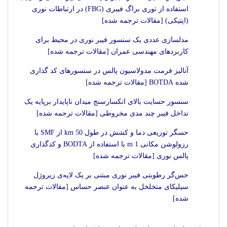
استفاده از توری براگ فیبری (FBG) در ارتباطات نوری
(اپتیکی) [مقالات ترجمه شده]
مدلسازی عددی یک سنسور فیبر نوری در محیط برای
کاربردهای مهندسی عمران [مقالات ترجمه شده]
آنالیز فرمت مدولاسیون پالس در سنسورهای کد گذاری
شده BOTDA [مقالات ترجمه شده]
سنسور حسایت بالای انکسارسنج میدان ناپایدار برپایه یک
تداخل فیبر چند مدی مخروطی [مقالات ترجمه شده]
حسگر توزیعی دما و کشش در طول 50 km از SMF با
رزولوشن مکانی 1 m با استفاده از BODTA و کدگذاری
پالس نوری [مقالات ترجمه شده]
حس‌گر رطوبتی فیبر نوری مبتنی بر یک لایه‌ی زیروژل
سیلیکای متخلخل به عنوان عنصر حساس [مقالات ترجمه
شده]