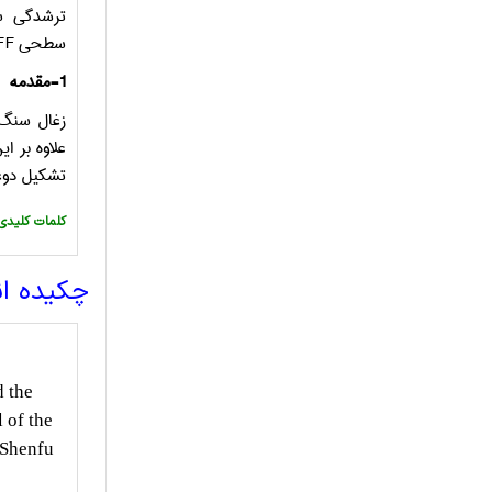
ترشدگی 
سطحی
FF
1-مقدمه
زغال سنگ 
علاوه بر ا
تشکیل دوغ
:کلمات کلیدی
چکیده ا
d the
 of the
(Shenfu