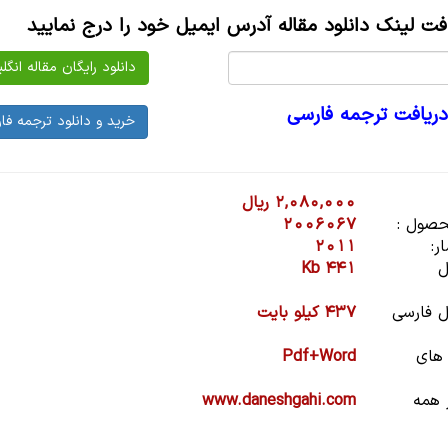
افت لینک دانلود مقاله آدرس ایمیل خود را درج نمایید
دریافت ترجمه فارسی
2,080,000 ریال
صول :
2006067
ر:
2011
ل
441 Kb
 فارسی
437 کیلو بایت
 های
Pdf+Word
 همه
www.daneshgahi.com