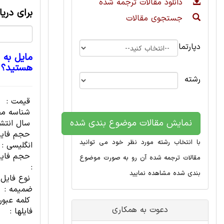
دانلود مقالات ترجمه شده
برای دری
جستجوی مقالات
دپارتمان
مایل به 
هستید؟
رشته
قیمت :
شناسه مح
نمایش مقالات موضوع بندی شده
سال انتشا
حجم فای
با انتخاب رشته مورد نظر خود می توانید
انگلیسی :
حجم فایل
مقالات ترجمه شده آن رو به صورت موضوع
:
بندی شده مشاهده نمایید
نوع فایل
ضمیمه :
کلمه عبور
دعوت به همکاری
فایلها :