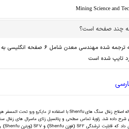
Mining Science and Te
له چند صفحه است؟
د تایپ شده است
ارسی
اله اصلاح زغال سنگ­ های
Shenfu
با استفاده از
مایکرو ویو
تحت اتمسفر هیدرو
 شرح داده شد. زاویة تماس سطحی و پتانسیل زتای ماسرال­ های زغال سنگ­
 داد که قابلیت ترشدگی
SFF
(فوزن
Shenfu
) و
SFV
(ویترن
Shenfu
) ر