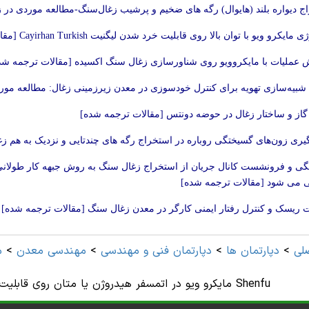
ج دیواره بلند (هایوال) رگه های ضخیم و پرشیب زغال‌سنگ-مطالعه موردی در ز
مایکرو ویو با توان بالا روی قابلیت خرد شدن لیگنیت Cayirhan Turkish [مقالات ترجمه شده]
ش عملیات با مایکروویو روی شناورسازی زغال سنگ اکسیده [مقالات ترجمه شد
 شبیه‌سازی تهویه برای کنترل خودسوزی در معدن زیرزمینی زغال: مطالعه مورد
گاز و ساختار زغال در حوضه دونتس [مقالات ترجمه شده]
‌گیری زون‌های گسیختگی روباره در استخراج رگه های چندتایی و نزدیک به هم 
 و فرونشست کانال جریان از استخراج زغال سنگ به روش جبهه کار طولانی 
می شود [مقالات ترجمه شده]
 ریسک و کنترل رفتار ایمنی کارگر در معدن زغال سنگ [مقالات ترجمه شده]
لی
>
دپارتمان ها
>
دپارتمان فنی و مهندسی
>
مهندسی معدن
>
م
مایکرو ویو در اتمسفر هیدروژن یا متان روی قابلیت شناورسازی ماسرال ها در زغال سنگ های Shenfu