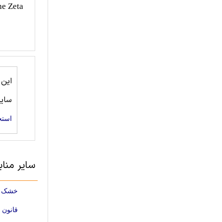
he Zeta
این
سای
استخ
سایر منا
خشک کر
قانون 