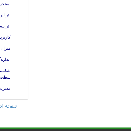
استخرا
اثر انرژی 
اثر پی
کاربرد
میزان 
اندازه
شکستگی
سطحی 
مدیریت
صفحه اص