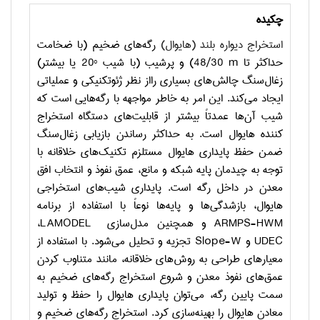
چکیده
استخراج دیواره بلند (هایوال)
رگه‌های ضخیم‌ (با ضخامت
حداکثر تا
m
48/30) و پرشیب (با شیب °20 یا بیشتر)
زغال‌سنگ چالش‌های بسیاری رااز نظر ژئوتکنیکی و عملیاتی
ایجاد می‌کند. این امر به خاطر مواجهه با رگه‌هایی است که
شیب آن‌ها عمدتاً بیشتر از قابلیت‌های دستگاه استخراج
کننده هایوال است. به حداکثر رساندن بازیابی زغال‌سنگ
ضمن حفظ پایداری هایوال مستلزم تکنیک‌های خلاقانه با
توجه به چیدمان پایه شبکه و مانع، عمق نفوذ و انتخاب افق
معدن در داخل رگه‌ است. پایداری شیب‌های استخراجی
هایوال، بازشدگی‌‌ها و پایه‌‌ها نوعاً با استفاده از برنامه
ARMPS-HWM
و همچنین مدل‌سازی
LAMODEL
،
UDEC
و
Slope-W
تجزیه و تحلیل می‌شود. با استفاده از
معیارهای طراحی به روش‌های خلاقانه، مانند متناوب کردن
عمق‌های نفوذ معدن و شروع استخراج رگه‌های ضخیم به
سمت پایین رگه، می‌توان پایداری هایوال را حفظ و تولید
معادن هایوال را بهینه‌سازی کرد‌. استخراج رگه‌های ضخیم و