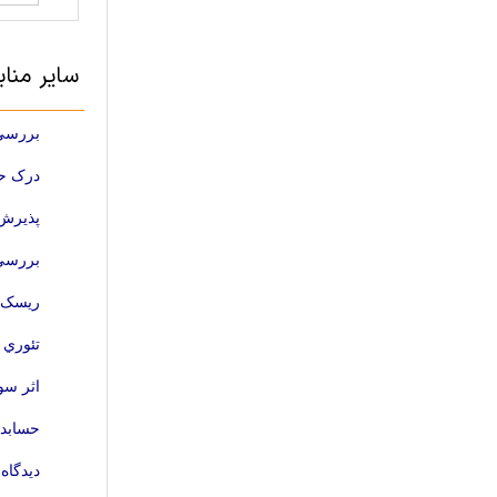
سایر منا
بررسی 
درک حس
پذیرش 
بررسی 
ریسک و
تئوري 
اثر سو
حسابدا
دیدگاه