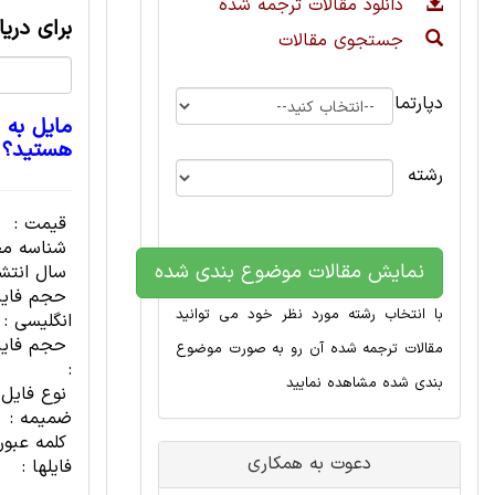
دانلود مقالات ترجمه شده
برای دری
جستجوی مقالات
دپارتمان
مایل به 
هستید؟
رشته
قیمت :
شناسه مح
نمایش مقالات موضوع بندی شده
سال انتشا
حجم فای
با انتخاب رشته مورد نظر خود می توانید
انگلیسی :
حجم فایل
مقالات ترجمه شده آن رو به صورت موضوع
:
بندی شده مشاهده نمایید
نوع فایل
ضمیمه :
کلمه عبور
دعوت به همکاری
فایلها :