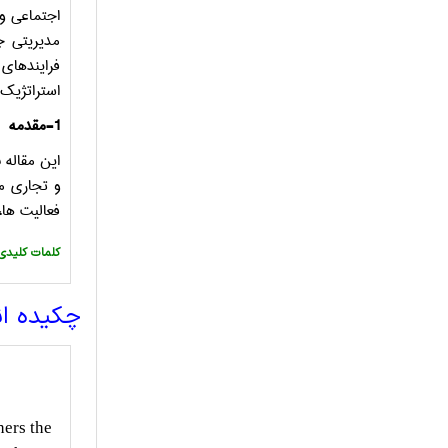
اجتماعی و 
مدیریتی ج
فرایندهای
استراتژیک 
1-
مقدمه
فعالیت­ ها
:کلمات کلیدی
چکیده ا
hers the