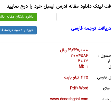
افت لینک دانلود مقاله آدرس ایمیل خود را درج نمایید
دریافت ترجمه فارسی
3,435,000 ریال
صول :
2004584
ر:
2013
ل
1 Mb
 فارسی
625 کیلو بایت
 های
Pdf+Word
 همه
www.daneshgahi.com