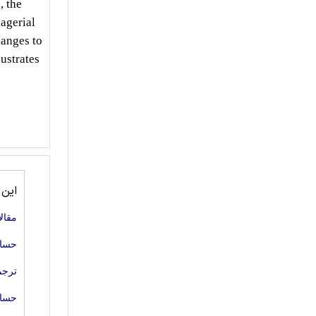
, the
agerial
hanges to
lustrates
این
مقال
حساب
ترجم
حساب