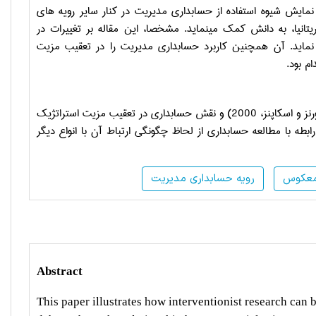
نمایش شیوه­ استفاده از حسابداری مدیریت در کنار سایر رویه­ های
تانیا، به دانش کمک می­نماید. مشخصا، این مقاله بر تغییرات در
اید. آن همچنین کاربرد حسابداری مدیریت را در تعقیب مزیت
م بود.
این مقاله به بررسی نقش حسابداری مدیریت در تغییر سازمانی (آرنز و چپمن، 2007؛ بورنز و اسکاپنز، 2000) و نقش حسابداری در تعقیب مزیت استراتژیک
­پردازد (آرنز و چپمن، 2007). مطابق با نظر یورگنسن و مسنر (2010) در رابطه با مطالعه حسابداری از لحاظ چگونگی ارتباط آن با انواع دیگر
معکوس
رویه حسابداری مدیریت
Abstract
This paper illustrates how interventionist research can 