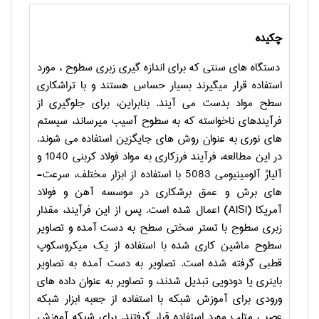
چکیده
دستگاه های سنتی که برای اندازه گیری زبری سطوح
، مورد
استفاده قرار می­گیرند بسیار حساس هستند و با تراشکاری
سطح مواد بدست می­ آیند. بنابراین، برای جلوگیری از
فرآیندهای ناخواسته که به سطوح آسیب می­رساند، سیستم
های نوری به عنوان
روش های جایگزین استفاده می شوند.
در این مطالعه، فرآیند فرزکاری به مواد فولاد کربنی 1040 و
آلیاژ آلومینیومی 5083 با استفاده از ابزار مختلف، سرعت­
های برش و عمق برشکاری در موسسه آهن و فولاد
آمریکا
(AISI)
اعمال شده است. پس از این فرآیند،
مقدار
زبری سطوح با تستر سختی سطح به دست آمده
و تصاویر
سطوح ماشین کاری شده با استفاده از یک میکروسکوپ
قطبی
گرفته شده است.
تصاویر به دست آمده به تصاویر
باینری یا دودویی تبدیل شدند، و تصاویر به عنوان داده ­های
ورودی برای آموزش شبکه با استفاده از
جعبه ابزار شبکه
عصبی متلب مورد استفاده قرار گرفتند. برای
شبکه آموزش