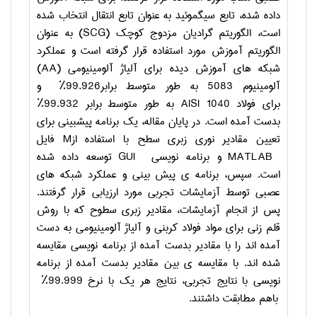
داده شده، تابع سیگموئید به عنوان تابع انتقال انتخاب شده
است، الگوریتم گرادیان مزدوج کوچک
(SCG)
به عنوان
الگوریتم آموزش مورد استفاده قرار گرفته است و عملکرد
شبکه های آموزش دیده برای آلیاژ آلومینیومی
(AA)
آلومینیوم 5083 به طور متوسط برابر​​99.926٪ و
برای
فولاد 1040
AISI
به طور متوسط برابر ​​99.932٪
بدست آمده است. در پایان مقاله، یک برنامه پیش­بینی برای
تعیین مقادیر نوری
زبری سطح با استفاده از
M
فایل
MATLAB
و برنامه نویسی
GUI
توسعه داده شده
است.
سپس، برنامه ­ی پیش بینی و
عملکرد شبکه های
عصبی توسط آزمایشات تجربی مورد ارزیابی قرار گرفتند.
پس از انجام آزمایشات، مقادیر زبری سطوح که با روش
قلم زنی برای مواد فولاد کربنی و آلیاژ آلومینیومی
به دست
آمده اند را با مقادیر بدست آمده از برنامه نویسی مقایسه
شده اند. با مقایسه ­ی بین مقادیر بدست آمده از برنامه
نویسی با نتایج تجربی، نتایج هر یک با نرخ 99.999٪
باهم مطابقت داشتند
.