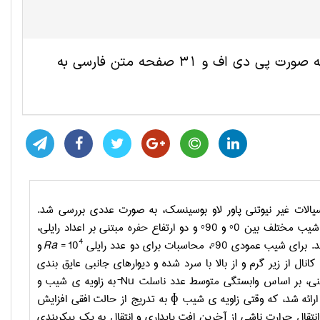
این مقاله ترجمه شده مهندسی شیمی شامل 10 صفحه انگلیسی به صورت پی دی اف و 31 صفحه متن فارسی به
لات غیر نیوتنی پاور لاو بوسینسک، به صورت عددی بررسی شد.
ای شیب مختلف بین
0°
و
90°
و دو ارتفاع
حفره
مبتنی بر اعداد رایلی،
4
. برای شیب عمودی
90°
، محاسبات برای دو عدد رایلی
= 10
Ra
و
نال از زیر گرم و از بالا با سرد شده و دیوارهای جانبی عایق بندی
وتنی، بر اساس وابستگی متوسط عدد ناسلت
Nu¯
به زاویه ی شیب و
ارائه شد، که وقتی زاویه ی شیب
ɸ
به تدریج از حالت افقی افزایش
انتقال حرارت ناشی از آخرین افت پایداری و انتقال به یک پیکربندی