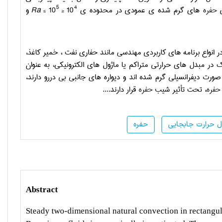
5
4
ی
حفره
های گرم شده ی عمودی در محدوده ی
10
≤
≤ 10
Ra
و
انواع برنامه های کاربردی مهندسی مانند حفاری نفت ، خمیر کاغذ،
 در مبدل های حرارتی متراکم یا ماژول های الکترونیکی، به عنوان
ت دیفرانسیلی گرم شده اند و دیواره های جانبی بی دررو دارند،
حفره
، تحت تأثیر شیب
حفره
قرار دارند....
ال حرارت جابجایی
حفره
Abstract
Steady two-dimensional natural convection in rectangu