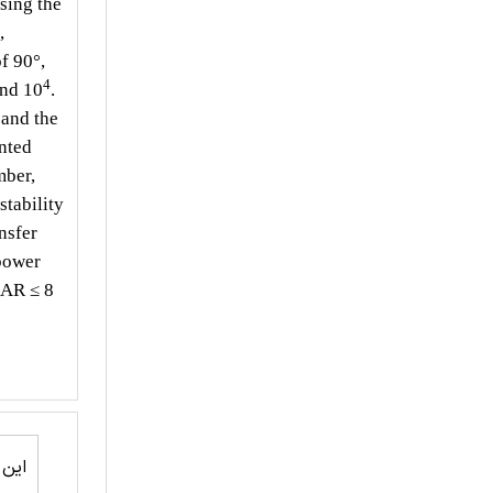
sing the
,
of 90°,
4
nd 10
.
 and the
nted
mber,
tability
nsfer
power
 AR ≤ 8
این