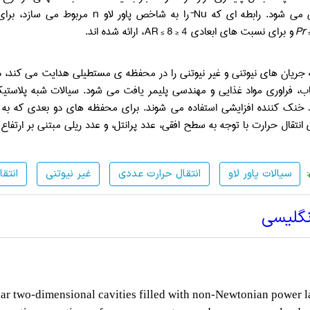
می شود. رابطه ای که
Nu¯
را به شاخص پاور لاو
n
مربوط می سازد، برا
Pr
و برای نسبت های ابعادی
4 ≤ AR ≤ 8
، ارائه شده اند.
جریان های نیوتنی و غیر نیوتنی را در محفظه ی مستطیلی هدایت می کند، در 
اب، فراوری مواد غذایی و مهندسی پلیمر یافت می شود. سیالات شبه پلاستیک
نک کننده افزایشی استفاده می شوند. برای محفظه های دو بعدی که به صور
انتقال حرارت با توجه به سطح افقی، عدد پرانتل، و عدد ریلی مبتنی بر ارتفاع
سیالات پاور لاو
انتقال حرارت عددی
غیر نیوتنی
انتق
نگلیسی
lar two-dimensional cavities filled with non-Newtonian power 