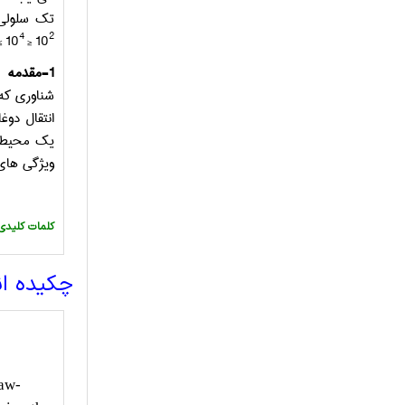
تک سلولی 
4
2
≤ 10
≤
10
1-مقدمه
شناوری که 
انتقال دوغ
یک محیط خ
ویژگی های 
:کلمات کلیدی
چکیده ا
law-