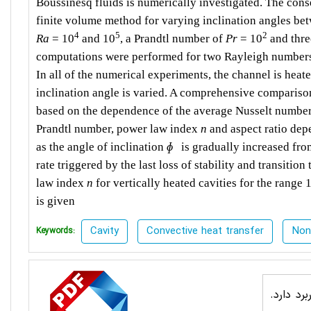
Boussinesq fluids is numerically investigated. The con
finite volume method for varying inclination angles be
4
5
2
Ra
= 10
and 10
, a Prandtl number of
Pr
= 10
and three
computations were performed for two Rayleigh numbe
In all of the numerical experiments, the channel is heat
inclination angle is varied. A comprehensive comparis
based on the dependence of the average Nusselt numbe
Prandtl number, power law index
n
and aspect ratio dep
as the angle of inclination
ɸ
is gradually increased from
rate triggered by the last loss of stability and transition
law index
n
for vertically heated cavities for the range 
is given
Cavity
Convective heat transfer
Non
Keywords:
رد دارد.