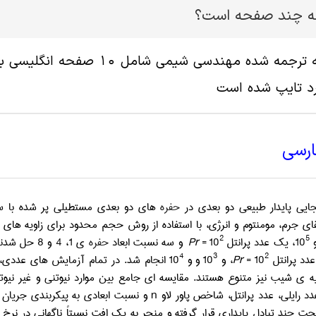
له چند صفحه است؟
د تایپ شده است
ارسی
جایی پایدار طبیعی دو بعدی در
حفره
های دو بعدی مستطیلی پر شده با سیا
قای جرم، مومنتوم و انرژی، با استفاده از روش حجم محدود برای زاویه ه
2
5
10
، یک عدد پرانتل
= 10
Pr
و سه نسبت ابعاد
حفره
ی
1
،
4
و
8
حل شدند
4
3
2
دد پرانتل
= 10
Pr
، و
10
و و
10
انجام شد. در تمام آزمایش های عددی، کا
یه ی شیب نیز متنوع هستند. مقایسه ای جامع بین موارد نیوتنی و غیر نی
د رایلی، عدد پرانتل، شاخص پاور لاو
n
و نسبت ابعادی به پیکربندی جریان 
حت چند تبادل پایداری قرار گرفته و منجر به یک افت نسبتاً ناگهانی در نرخ 