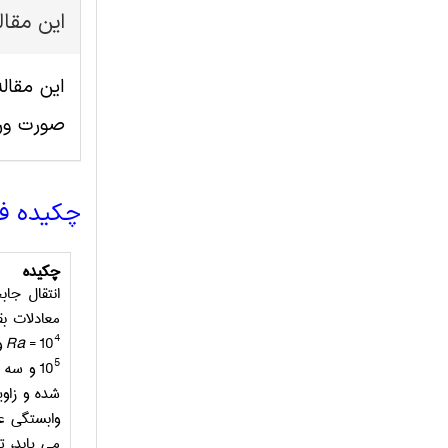
این مقا
صورت ور
چکیده ف
چکیده
انتقال جاب
معادلات ب
4
= 10
Ra
و
5
10
و سه ع
شده و زاو
وابستگی عد
می یابد، ت