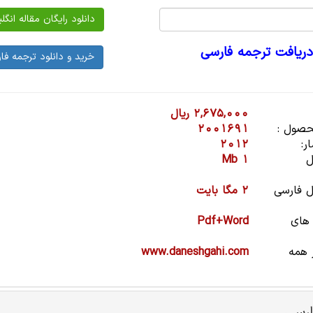
دریافت ترجمه فارسی
2,675,000 ریال
صول :
2001691
ر:
2012
ل
1 Mb
 فارسی
2 مگا بایت
 های
Pdf+Word
 همه
www.daneshgahi.com