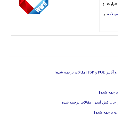
رارت‌ و
، را
یالات
در حال کش آمدن [مقالات ترجمه شده]
ات ترجمه شده]