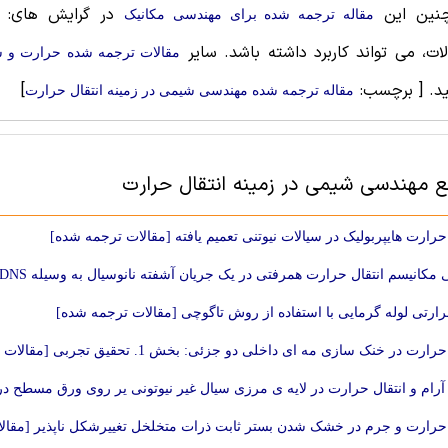
نین این
در گرایش های: ح
مقاله ترجمه شده برای مهندسی مکانیک
ات، می تواند کاربرد داشته باشد. سایر
مقالات ترجمه شده حرارت‌ و س
ید.
[ برچسب:
]
مقاله ترجمه شده مهندسی شیمی در زمینه انتقال حرارت
بع مهندسی شیمی در زمینه انتقال حرارت
 حرارت هایپربولیک در سیالات نیوتنی تعمیم یافته [مقالات ترجمه شده]
نیسم انتقال حرارت همرفتی در یک جریان آشفته نانوسیال به وسیله DNS و آنالیز POD و FSP [مقالات ترجمه شده]
حرارتی لوله گرمایی با استفاده از روش تاگوچی [مقالات ترجمه شده]
ارت در خنک سازی مه ای داخلی دو جزئی: بخش 1. تحقیق تجربی [مقالات ترجمه شده]
آرام و انتقال حرارت در لایه ی مرزی سیال غیر نیوتونی یر روی ورق مسطح 
 حرارت و جرم در خشک شدن بستر ثابت ذرات متخلخل تغییرشکل ناپذیر [مقال