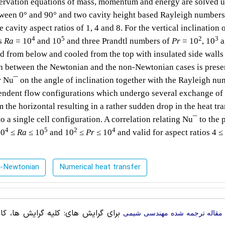
servation equations of mass, momentum and energy are solved u
tween 0° and 90° and two cavity height based Rayleigh numbers
 cavity aspect ratios of 1, 4 and 8. For the vertical inclination 
4
5
2
3
rs
Ra
= 10
and 10
and three Prandtl numbers of
Pr
= 10
, 10
a
ed from below and cooled from the top with insulated side walls
on between the Newtonian and the non-Newtonian cases is prese
r
Nu¯
on the angle of inclination together with the Rayleigh nu
endent flow configurations which undergo several exchange of s
 the horizontal resulting in a rather sudden drop in the heat tra
 to a single cell configuration. A correlation relating
Nu¯
to the 
4
5
2
4
10
≤
Ra
≤ 10
and 10
≤
Pr
≤ 10
and valid for aspect ratios 4 ≤
-Newtonian
Numerical heat transfer
برای گرایش های: کلیه گرایش ها، کارب
مقاله ترجمه شده مهندسی شیمی