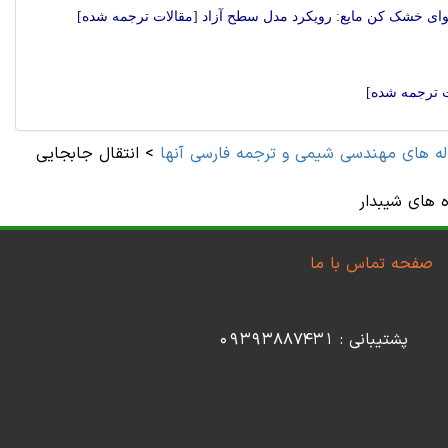
وای خشک کن مایع: رویکرد مدل سطح آزاد [مقالات ترجمه شده]
ت ترجمه شده]
له های مهندسی شیمی و ترجمه فارسی آنها
>
انتقال جابجایی
ه های شیبدار
صفحه تماس با ما
پشتیبانی : 09393887431