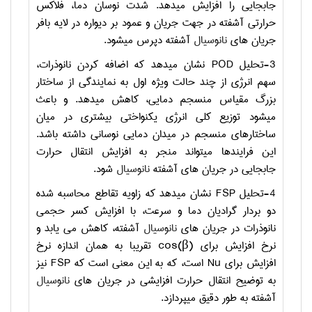
جابجایی را افزایش میدهد. شدت نوسان دما، فلاکس
حرارتی آشفته در جهت جریان و عمود بر دیواره در لایه بافر
جریان های
نانوسیال
آشفته دپرس میشود.
3-تحلیل
POD
نشان میدهد که اضافه کردن نانوذرات،
سهم انرژی از چند حالت ویژه اول به نمایندگی از ساختار
بزرگ مقیاس منسجم دمایی، کاهش میدهد. و باعث
میشود توزیع کلی انرژی یکنواختی بیشتری در میان
ساختارهای منسجم در میدان دمایی نوسانی داشته باشد.
این فرایندها میتواند منجر به افزایش انتقال حرارت
جابجایی در جریان های آشفته
نانوسیال
شود.
4-تحلیل
FSP
نشان میدهد که زاویه تقاطع محاسبه شده
دو بردار گرادیان دما و سرعت، با افزایش کسر حجمی
نانوذرات در جریان های
نانوسیال
آشفته، کاهش می یابد و
نرخ افزایش برای
cos(β)
تقریبا به همان اندازه نرخ
افزایش برای
Nu
است، که به این معنی است که
FSP
نیز
به توضیح انتقال حرارت افزایشی در جریان های
نانوسیال
آشفته به طور دقیق میپردازد.