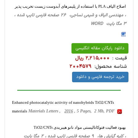
اصلاح الیاف PLA با استفاده از پلیمرهای آبدوست زیست تخریب پذیر
، مهندسی الیاف و شیمی نساجی، 26 صفحه فارسی تایپ شده ،
3 مگا بایت WORD
دانلود رایگان مقاله انگلیسی
قیمت :
2,215,000 ریال
شناسه محصول:
2004579
خرید ترجمه فارسی و دانلود
Enhanced photocatalytic activity of nanohybrids TiO2/CNTs
materials
Materials Letters ,
2016
, 5 Pages, 2 Mb, PDF
بهبود فعالیت فتوکاتالیستی مواد نانو هیبریدی TiO2/CNTs
، کلیه گرایش ها، 9 صفحه فارسی تایپ شده ، 2 مگا بایت