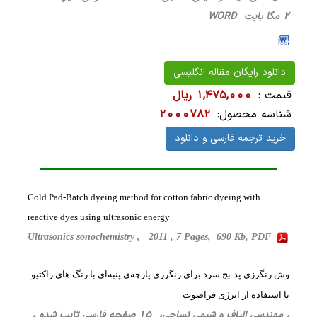
2 مگا بایت WORD
دانلود رایگان مقاله انگلیسی
قیمت :
1,475,000 ریال
شناسه محصول:
2000782
خرید ترجمه فارسی و دانلود
Cold Pad-Batch dyeing method for cotton fabric dyeing with
reactive dyes using ultrasonic energy
Ultrasonics sonochemistry ,
2011
, 7 Pages, 690 Kb, PDF
وش رنگرزی پد-بچ سرد برای رنگرزی پارچه‌ی پنبه‌ای با رنگ های راکتیو
با استفاده از انرژی فراصوت
، مهندسی الیاف و شیمی نساجی، 15 صفحه فارسی تایپ شده ،