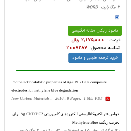
2 مگا بایت WORD
دانلود رایگان مقاله انگلیسی
قیمت :
2,175,000 ریال
شناسه محصول:
2007287
خرید ترجمه فارسی و دانلود
Photoelectrocatalytic properties of Ag-CNT/TiO2 composite
electrodes for methylene blue degradation
New Carbon Materials ,
2010
, 8 Pages, 1 Mb, PDF
خواص فتوالکتروکاتالیستی الکترودهای کامپوزیتی Ag-CNT/TiO2 برای
تخریب رنگینة Methylene Blue
، کلیه گرایش ها، 15 صفحه فارسی تایپ شده ، 2 مگا بایت