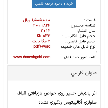
قیمت :
1,505,000 ریال
شناسه محصول :
2001824
سال انتشار:
2012
حجم فایل انگلیسی :
833 Kb
حجم فایل فارسی :
2 مگا بایت
نوع فایل های ضمیمه
pdf+word
:
کلمه عبور همه فایلها :
www.daneshgahi.com
عنوان فارسي
اثر پالایش خمیر روی خواص بازیافتی الیاف
سلولزی اُکالیپتوس رنگبری نشده