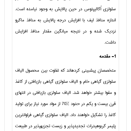
سلولزی اُکالیپتوس در حین پالایش به وجود نیامده است.
اندازه منافذ لیف با افزایش درجه پالایش به منافذ ماکرو
نزدیک شده و در نتیجه میانگین مقدار منافذ افزایش
داشت.
1- مقدمه
متخصصان پیش­بینی کرده­اند که تفاوت بین محصول الیاف
سلولزی گیاهی خام و الیاف سلولزی گیاهی بازیافتی از کاغذ
و مقوا بیشتر خواهد شد. الیاف سلولزی بازیافتی در انتهای
قرن بیست و یکم در حدود %70 از مواد مورد نیاز برای تولید
کاغذ را تشکیل خواهند داد. الیاف سلولزی گیاهی فراوان­ترین
پلیمر کربوهیدرات تجدید­پذیر و زیست تجزیه­پذیر در طبیعت