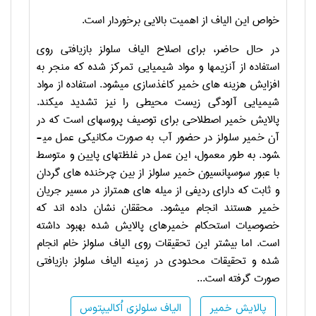
خواص این الیاف از اهمیت بالایی برخوردار است.
در حال حاضر، برای اصلاح الیاف سلولز بازیافتی روی
استفاده از آنزیم­ها و مواد شیمیایی تمرکز شده که منجر به
افزایش هزینه­ های خمیر کاغذسازی می­­شود. استفاده از مواد
شیمیایی آلودگی زیست محیطی را نیز تشدید می­کند.
پالایش خمیر اصطلاحی برای توصیف پروسه­ای است که در
آن خمیر سلولز در حضور آب به صورت مکانیکی عمل می­
شود. به طور معمول، این عمل در غلظت­های پایین و متوسط
با عبور سوسپانسیون خمیر سلولز از بین چرخنده­ های گردان
و ثابت که دارای ردیفی از میله ­های هم­تراز در مسیر جریان
خمیر هستند انجام می­شود. محققان نشان داده ­اند که
خصوصیات استحکام خمیرهای پالایش شده بهبود داشته
است. اما بیشتر این تحقیقات روی الیاف سلولز خام انجام
شده و تحقیقات محدودی در زمینه الیاف سلولز بازیافتی
صورت گرفته است...
پالایش خمیر
الیاف سلولزی اُکالیپتوس