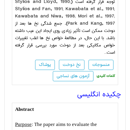
توجه قرار گرفته است (
Stylios and Lloyd, 1990;
Stylios and Fan, 1991; Kawabata et al., 1991;
Kawabata and Niwa, 1998; Mori et al., 1997;
Park and Kang, 1997
). جمع­ شدگی نخ­ ها بعد از
دوخت ممکن است تأثیر زیادی روی ایجاد این عیب داشته
باشد. با این حال، در مطالعة خواص نخ­ ها اغلب تغییرات
خواص مکانیکی بعد از دوخت مورد بررسی قرار گرفته
است
…
منسوجات
نخ دوخت
پوشاک
آزمون های نساجی
:کلمات کلیدی
چکیده انگلیسی
Abstract
Purpose
: The paper aims to evaluate the