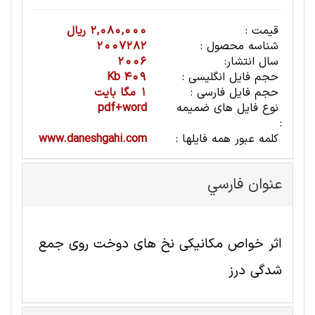
قیمت :
2,080,000 ریال
شناسه محصول :
2007282
سال انتشار:
2006
حجم فایل انگلیسی :
409 Kb
حجم فایل فارسی :
1 مگا بایت
نوع فایل های ضمیمه
pdf+word
:
کلمه عبور همه فایلها :
www.daneshgahi.com
عنوان فارسي
اثر خواص مکانیکی نخ های دوخت روی جمع
شدگی درز