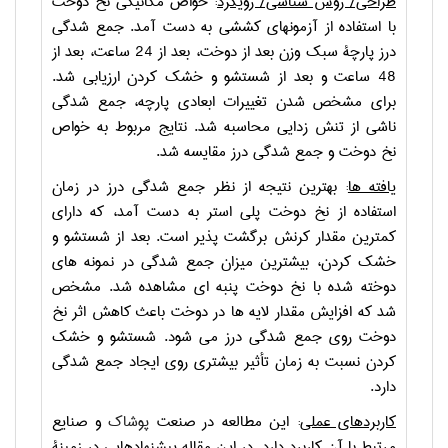
طراحی/ روش­ شناسی/ رویکرد
:
خواص مکانیکی نخ دوخت
با استفاده از آزمون­های کششی به دست آمد. جمع ­شدگی
درز پارچة سبک وزن بعد از دوخت، بعد از 24 ساعت، بعد از
48 ساعت و بعد از شستشو و خشک کردن ارزیابی شد.
برای مشخص شدن تغییرات ابعادی پارچه، جمع­ شدگی
ناشی از تنش­ زدایی محاسبه شد. نتایج مربوط به خواص
نخ دوخت و جمع­ شدگی درز مقایسه شد.
یافته­ ها
:
بهترین نتیجه از نظر جمع ­شدگی درز در زمان
استفاده از نخ دوخت پلی­ استر به دست آمد، که دارای
کمترین مقدار کرنش برگشت­ پذیر است. بعد از شستشو و
خشک کردن، بیشترین میزان جمع­ شدگی در نمونه­ های
دوخته شده با نخ دوخت پنبه­ ای مشاهده شد. مشخص
شد که افزایش مقدار لایه­ ها در دوخت باعث کاهش اثر نخ
دوخت روی جمع­ شدگی درز می­ شود. شستشو و خشک
کردن نسبت به زمان تأثیر بیشتری روی ایجاد جمع­ شدگی
دارد.
کاربردهای عملی
:
این مطالعه در صنعت
پوشاک
و صنایع
مرتبط با آن کاربرد دارد. در این مقاله پیشنهادهایی در زمینة