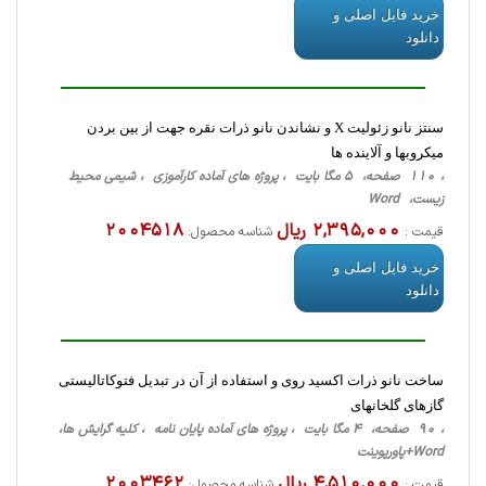
خرید فایل اصلی و
دانلود
سنتز نانو زئولیت X و نشاندن نانو ذرات نقره جهت از بین بردن
میکروبها و آلاینده ها
، 110 صفحه، 5 مگا بایت ، پروژه های آماده کارآموزی ، شیمی محیط
زیست، Word
2,395,000 ریال
2004518
قیمت :
شناسه محصول:
خرید فایل اصلی و
دانلود
ساخت نانو ذرات اکسید روی و استفاده از آن در تبدیل فتوکاتالیستی
گازهای گلخانهای
، 90 صفحه، 4 مگا بایت ، پروژه های آماده پایان نامه ، کلیه گرایش ها،
Word+پاورپوینت
4,510,000 ریال
2003462
قیمت :
شناسه محصول: