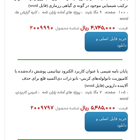
ترکيب شيميايي موجود در گونه ی گیاهی رزماری (فایل word)
، 100 صفحه، 9 مگا بایت ، پروژه های آماده پایان نامه ، کلیه گرایش ها،
word
4,745,000 ریال
2009990
قیمت :
شناسه محصول:
خرید فایل اصلی و
دانلود
پایان نامه شیمی با عنوان كاربرد الكترود تیتانیمی پوشش داده‌شده با
كامپوزيت نانولوله‌های كربني- نانو ذرات دی‌اکسید قلع برای حذف
آلاينده دارويي (فایل word)
، 105 صفحه، 7 مگا بایت ، پروژه های آماده پایان نامه ، شیمی کاربردی،
word
5,485,000 ریال
2009797
قیمت :
شناسه محصول:
خرید فایل اصلی و
دانلود