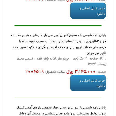
خرید فایل اصلی و
دانلود
پایان نامه شیمی با موضوع عنوان: بررسی پارامترهای موثر بر فعالیت
فوتوکاتالیزوری نانوذرات سلنید سرب و سلنید سرب دوپه شده با
درصدهای مختلف اربیوم برای حذف آلاینده رنگزای مالاکیت سبز تحت
تاثیر نور مرئی
، 41 صفحه، 3 مگا بایت ، پروژه های آماده پایان نامه ، شیمی محیط
زیست، Word
3,145,000 ریال
2004519
قیمت :
شناسه محصول:
خرید فایل اصلی و
دانلود
پایان نامه شیمی با عنوان بررسی رفتار تجمعی داروی آمفی فیلیک
پروپرانولول هیدروکلراید و ماده فعال سطحی در محیط آبی (فایل