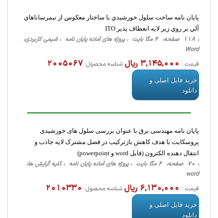
پایان نامه ساخت سلول خورشيدي با ساختار معکوس از نيمرساناهاي
آلي بر روي زير لايه انعطاف پذير ITO
، 118 صفحه، 6 مگا بایت ، پروژه های آماده پایان نامه ، شیمی کاربردی،
Word
3,145,000 ریال
2005067
قیمت :
شناسه محصول:
خرید فایل اصلی و
دانلود
پایان نامه مهندسی برق با عنوان بررسی سلول های خورشيدی
پروسکايت با هدف کاهش بازترکيب در فصل مشترک لايه جاذب و
انتقال دهنده الکترون (فایل word و powerpoint)
، 70 صفحه، 6 مگا بایت ، پروژه های آماده پایان نامه ، کلیه گرایش ها،
word
6,130,000 ریال
2010330
قیمت :
شناسه محصول:
خرید فایل اصلی و
دانلود