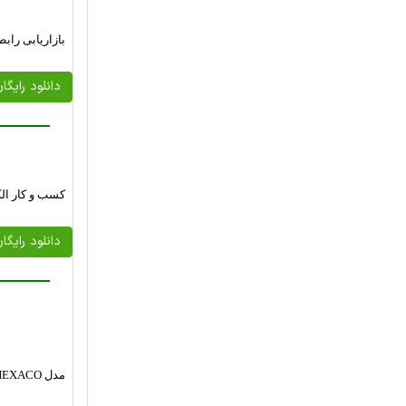
بازاریابی راب
دانلود رایگا
کسب و کار الک
دانلود رایگا
مدل HEXACO ويژگي‌هاي شخصيتي و ملاحظات مربوط به عملكرد كارآفريني