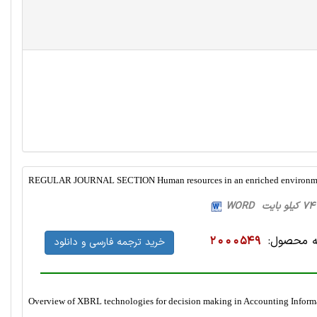
REGULAR JOURNAL SECTION Human resources in an enriched environment
 محصول:
2000549
خرید ترجمه فارسی و دانلود
Overview of XBRL technologies for decision making in Accounting Inform