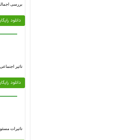
بررسی اجمالی فن آوریXBRL به منظور تصمیم گی
دانلود رایگا
تاثیر اجتماعی
دانلود رایگا
تاثیرات مسئو