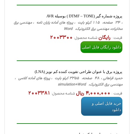
پروژه شماره گیر (DTMF – TONE ) بوسیلة AVR
، 34 صفحه، 115 کیلو بایت ، پروژه های آماده پایان نامه ، مهندسی برق
مخابرات، مهندسی برق الکترونیک، Word
رایگان
2003300
قیمت :
شناسه محصول:
دانلود رایگان فایل اصلی
پروژه برق با عنوان طراحی تقویت کننده کم نویز (LNA)
حمید فراهانی ، 48 صفحه، 3355 کیلو بایت ، پروژه های آماده کلاسی ،
مهندسی برق الکترونیک، simulation+Word
4,000,000 ریال
2003381
قیمت :
شناسه محصول:
خرید فایل اصلی و
دانلود