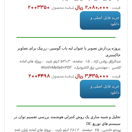
2,080,000 ریال
2003350
قیمت :
شناسه محصول:
خرید فایل اصلی و
دانلود
پروژه پردازش تصویر با عنوان لبه یاب گوسین - زرنیک برای تصاویر
خاکستری
عبدالرزاق روشن نژاد ، 15 صفحه، 5303 کیلو بایت ، پروژه های آماده
کلاسی ، مهندسی برق الکترونیک، Word+Matlab+PDF
3,435,000 ریال
2004498
قیمت :
شناسه محصول:
خرید فایل اصلی و
دانلود
تحليل و شبيه سازي يک روش کنترلي هوشمند بررسي تقسيم توان در
سيستم هاي توزيع DC
پرستو خادمی ، 75 صفحه، 2812 کیلو بایت ، پروژه های آماده پایان نامه