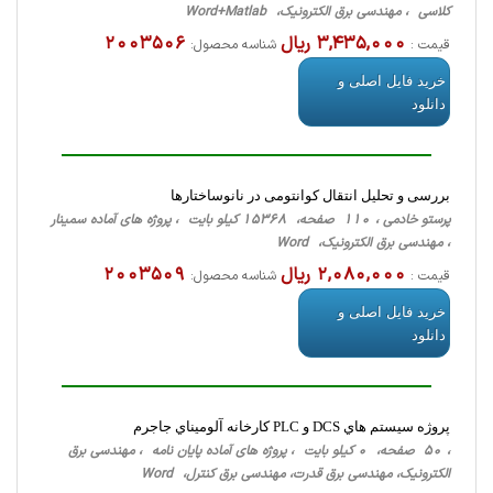
کلاسی ، مهندسی برق الکترونیک، Word+Matlab
3,435,000 ریال
2003506
قیمت :
شناسه محصول:
خرید فایل اصلی و
دانلود
بررسی و تحلیل انتقال کوانتومی در نانوساختارها
پرستو خادمی ، 110 صفحه، 15368 کیلو بایت ، پروژه های آماده سمینار
، مهندسی برق الکترونیک، Word
2,080,000 ریال
2003509
قیمت :
شناسه محصول:
خرید فایل اصلی و
دانلود
پروژه سيستم هاي DCS و PLC كارخانه آلوميناي جاجرم
، 50 صفحه، 0 کیلو بایت ، پروژه های آماده پایان نامه ، مهندسی برق
الکترونیک، مهندسی برق قدرت، مهندسی برق کنترل، Word