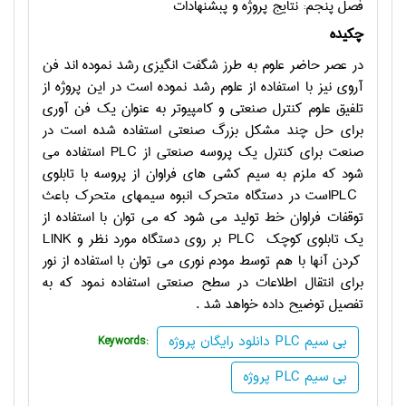
فصل پنجم: نتايج پروژه و پبشنهادات
چکیده
در عصر حاضر علوم به طرز شگفت انگيزي رشد نموده اند فن
آروي نيز با استفاده از علوم رشد نموده است در اين پروژه از
تلفيق علوم كنترل صنعتي و كامپيوتر به عنوان يك فن آوري
براي حل چند مشكل بزرگ صنعتي استفاده شده است در
صنعت براي كنترل يك پروسه صنعتي از
PLC
استفاده مي
شود كه ملزم به سيم كشي هاي فراوان از پروسه با تابلوي
PLC
است در دستگاه متحرك انبوه سيمهاي متحرك باعث
توقفات فراوان خط توليد مي شود كه مي توان با استفاده از
يك تابلوي كوچك
PLC
بر روي دستگاه مورد نظر و
LINK
كردن آنها با هم توسط مودم نوري مي توان با استفاده از نور
براي انتقال اطلاعات در سطح صنعتي استفاده نمود كه به
تفصيل توضيح داده خواهد شد .
دانلود رایگان پروژه PLC بی سیم
Keywords:
پروژه PLC بی سیم