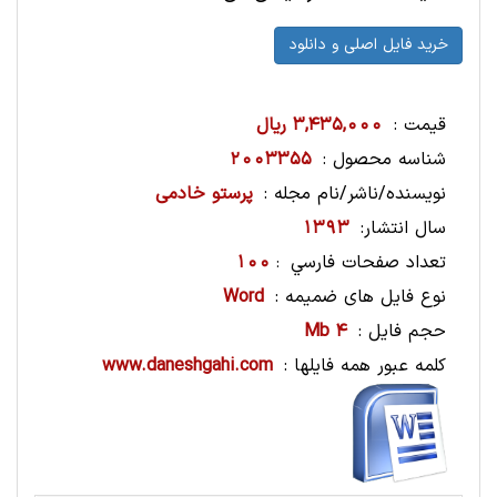
قیمت :
3,435,000 ریال
شناسه محصول :
2003355
نویسنده/ناشر/نام مجله :
پرستو خادمی
سال انتشار:
1393
تعداد صفحات فارسي
100
:
نوع فایل های ضمیمه :
Word
حجم فایل :
4 Mb
کلمه عبور همه فایلها :
www.daneshgahi.com