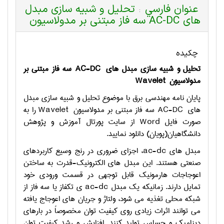
عنوان فارسي
تحلیل و شبیه سازی مبدل
:
های AC-DC سه فاز مبتنی بر مدولاسیون
چکیده
تحلیل و شبیه سازی مبدل های
AC-DC
سه فاز مبتنی بر
مدولاسیون
Wavelet
پایان نامه مهندسی برق با موضوع تحلیل و شبیه سازی مبدل
های
AC-DC
سه فاز مبتنی بر مدولاسیون
Wavelet
را به
صورت فایل
Word
از سایت پورتال آموزش و پژوهش
دانشگاهیان(پویان) دانلود نمایید.
مبدل های
ac-dc
، اجزای ضروری در رنج وسیع کاربردهای
صنعتی هستند. این مبدل های الکترونیک-قدرت به ساختن
اعوجاجات هارمونیک قابل توجهی در قسمت ورودی خود
تمایل دارند. زمانیکه یک مبدل
ac-dc
ی تکفاز یا سه فاز از
شبکه محلی تغذیه می شود، ولتاژ و جریان های اعوجاج یافته
می توانند اثرات زیادی روی کیفیت توان مخصوصاً در بارهای
دینامیک و حساس تولید کنند. افزایش و رشد کیفیت توان