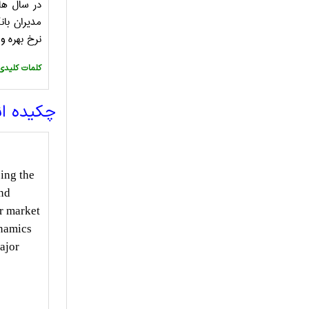
در سال های
مدیران با
نرخ بهره و
:کلمات کلیدی
چکیده ا
sing the
and
or market
ynamics
major