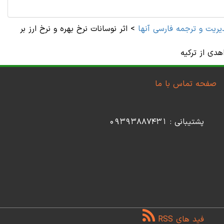
يريت و ترجمه فارسی آنها
>
اثر نوسانات نرخ بهره و نرخ ارز بر
هدی از ترکیه
صفحه تماس با ما
پشتیبانی : 09393887431
فید های RSS