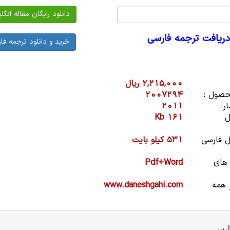
دریافت ترجمه فارسی
2,215,000 ریال
صول :
2007294
ر:
2011
ل
161 Kb
 فارسی
531 کیلو بایت
 های
Pdf+Word
 همه
www.daneshgahi.com