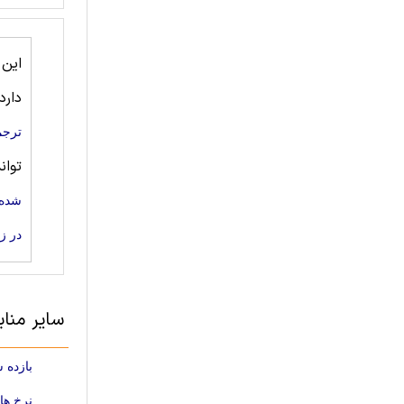
این
دارد
ترجم
توان
شده 
در ز
سایر مناب
بازده 
نرخ ها