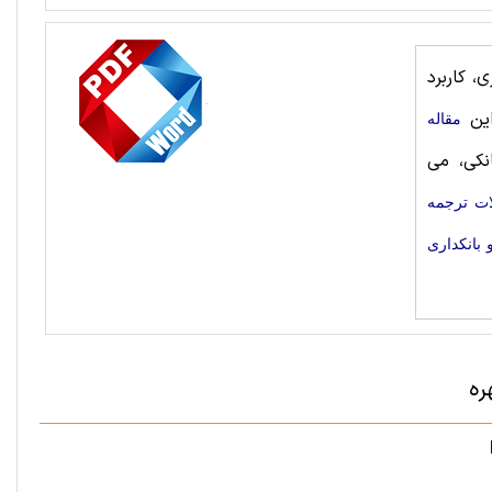
، کاربرد
این
مقاله
نکی، می
ات ترجمه
 بانکداری
ره