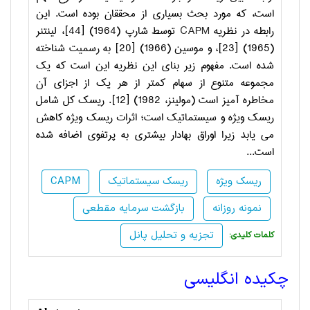
است، که مورد بحث بسیاری از محققان بوده است.
این
رابطه در
نظریه
CAPM
توسط شارپ (1964) [44]، لینتنر
(1965) [23]، و موسین (1966) [20
[
به رسمیت شناخته
شده است. مفهوم زیر بنای این نظریه این است که یک
مجموعه متنوع از سهام کمتر از هر یک از اجزای آن
مخاطره آمیز است (مولینز، 1982) [12].
ریسک کل شامل
ریسک ویژه و سیستماتیک است؛ اثرات ریسک ویژه کاهش
می­ یابد زیرا اوراق بهادار بیشتری به پرتفوی اضافه شده
است...
ریسک ویژه
ریسک سیستماتیک
CAPM
نمونه روزانه
بازگشت سرمایه مقطعی
تجزیه و تحلیل پانل
:کلمات کلیدی
چکیده انگلیسی