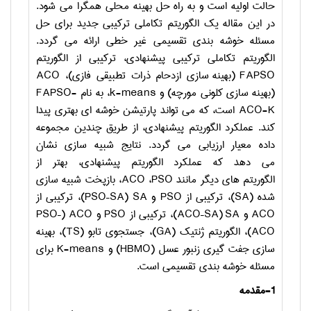
حالت اولیه است و به راه حل بهینه محلی همگرا می
شود.
در این مقاله یک الگوریتم تکاملی ترکیبی جدید برای حل
مسئله خوشه
بندی تقسیمی غیر خطی ارائه می
گردد.
الگوریتم تکاملی ترکیبی پیشنهادی، ترکیبی از الگوریتم
FAPSO
(بهینه سازی ازدحام ذرات تطبیقی فازی)،
ACO
(بهینه سازی کلونی مورچه) و
k-means
، به نام
FAPSO-
ACO-K
است، که می
تواند پارتیشن خوشه
ای بهتری پیدا
کند. عملکرد الگوریتم پیشنهادی، از طریق چندین مجموعه
داده معیار ارزیابی می
گردد. نتایج شبیه سازی نشان
می
دهد که عملکرد الگوریتم پیشنهادی، بهتر از
الگوریتم
های دیگر مانند
PSO
،
ACO
، بازپخت شبیه سازی
شده (
SA
)، ترکیبی از
PSO
و
SA
(
PSO–SA
)، ترکیبی از
ACO
و
SA
(
ACO–SA
)، ترکیبی از
PSO
و
ACO
(
PSO–
ACO
)، الگوریتم ژنتیک (
GA
)، جستجوی تابو (
TS
)، بهینه
سازی جفت گیری زنبور عسل (
HBMO
) و
K-means
برای
مسئله خوشه
بندی تقسیمی است.
1-
مقدمه