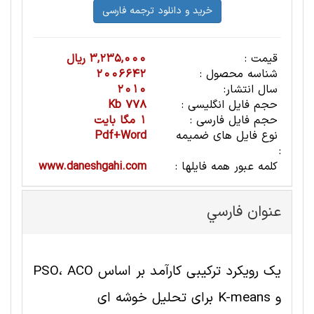
قیمت :
3,235,000 ریال
شناسه محصول :
2006642
سال انتشار:
2010
حجم فایل انگلیسی :
778 Kb
حجم فایل فارسی :
1 مگا بایت
نوع فایل های ضمیمه
Pdf+Word
:
کلمه عبور همه فایلها :
www.daneshgahi.com
عنوان فارسي
یک رویکرد ترکیبی کارآمد بر اساس PSO، ACO
و K-means برای تحلیل خوشه ای