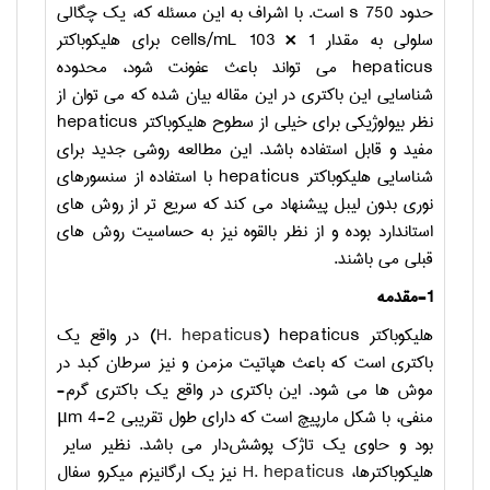
حدود 750
s
است. با اشراف به این مسئله که، یک چگالی
سلولی به مقدار 1 × 103
cells/mL
برای هلیکوباکتر
hepaticus
می تواند باعث عفونت شود، محدوده
شناسایی این باکتری در این مقاله بیان شده که می توان از
نظر بیولوژیکی برای خیلی از سطوح هلیکوباکتر
hepaticus
مفید و قابل استفاده باشد. این مطالعه روشی جدید برای
شناسایی هلیکوباکتر
hepaticus
با استفاده از سنسورهای
نوری بدون لیبل پیشنهاد می کند که سریع تر از روش های
استاندارد بوده و از نظر بالقوه نیز به حساسیت روش های
قبلی می باشند.
1-مقدمه
هلیکوباکتر
hepaticus
(
H. hepaticus
) در واقع یک
باکتری است که باعث هپاتیت مزمن و نیز سرطان کبد در
موش ها می شود. این باکتری در واقع یک باکتری گرم-
منفی، با شکل مارپیچ است که دارای طول تقریبی 2-4
μm
بود و حاوی یک تاژک پوشش‌دار می باشد. نظیر سایر
هلیکوباکترها،
H. hepaticus
نیز یک ارگانیزم میکرو سفال