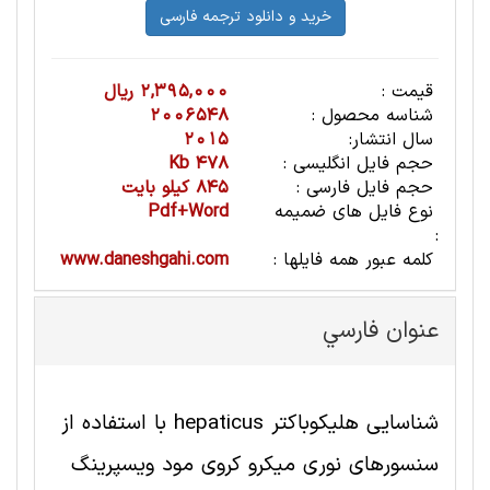
قیمت :
2,395,000 ریال
شناسه محصول :
2006548
سال انتشار:
2015
حجم فایل انگلیسی :
478 Kb
حجم فایل فارسی :
845 کیلو بایت
نوع فایل های ضمیمه
Pdf+Word
:
کلمه عبور همه فایلها :
www.daneshgahi.com
عنوان فارسي
شناسایی هلیکوباکتر hepaticus با استفاده از
سنسورهای نوری میکرو کروی مود ویسپرینگ