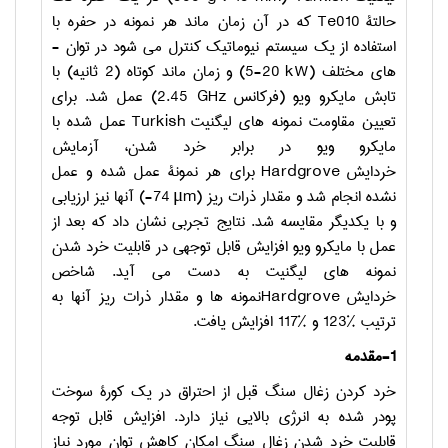
حالتة
Te010
که در آن زمان ماند هر نمونه در حفره با
استفاده از یک سیستم نیوماتیک کنترل می ­شود در توان ­
های مختلف (
kW
20-5) و زمان ماند کوتاه (2 ثانیه) با
تابش مایکرو ویو (فرکانس
2.45 GHz
) عمل شد. برای
تعیین مقاومت نمونه­ های لیگنیت
Turkish
عمل شده با
مایکرو ویو در برابر خرد شدن، آزمایش
خردایش
Hardgrove
برای هر نمونة عمل شده و عمل
نشده انجام شد و مقدار ذرات ریز (
μm
74-) آن­ها نیز ارزیابی
و با یکدیگر مقایسه شد. نتایج تجربی نشان داد که بعد از
عمل با مایکرو ویو افزایش قابل توجهی در قابلیت خرد شدن
نمونه­ های لیگنیت به دست می­ آید. شاخص
خردایش
Hardgrove
نمونه ­ها و مقدار ذرات ریز آن­ها به
ترتیب %123 و %117 افزایش یافت.
1-مقدمه
خرد کردن زغال سنگ قبل از احتراق در یک کورة سوخت
پودر شده به انرژی بالایی نیاز دارد. افزایش قابل توجه
قابلیت خرد شدن زغال سنگ امکان کاهش توان مورد نیاز