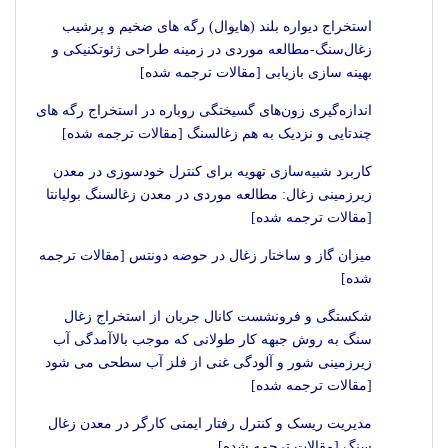
استخراج دیواره بلند (هایوال) رگه های ضخیم و پرشیب
زغال‌سنگ-مطالعه موردی در زمینه طراحی ژئوتکنیکی و
بهینه سازی بازیابی [مقالات ترجمه شده]
اندازه‌گیری زون‌های گسیختگی روباره در استخراج رگه های
چندتایی و نزدیک به هم زغالسنگ [مقالات ترجمه شده]
کاربرد شبیه‌سازی تهویه برای کنترل خودسوزی در معدن
زیرزمینی زغال: مطالعه موردی در معدن زغالسنگ بولیانتا
[مقالات ترجمه شده]
میزان گاز و ساختار زغال در حوضه دونتس [مقالات ترجمه
شده]
شکستگی و فرونشست کانال جریان از استخراج زغال
سنگ به روش جبهه کار طولانی که موجب بالاآمدگی آب
زیرزمینی شور و آلودگی غنی از فلز آب سطحی می شود
[مقالات ترجمه شده]
مدیریت ریسک و کنترل رفتار ایمنی کارگر در معدن زغال
سنگ [مقالات ترجمه شده]