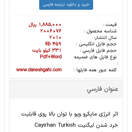
قیمت :
1,885,000 ریال
شناسه محصول :
2006076
سال انتشار:
2010
حجم فایل انگلیسی :
459 Kb
حجم فایل فارسی :
331 کیلو بایت
نوع فایل های ضمیمه
Pdf+Word
:
کلمه عبور همه فایلها :
www.daneshgahi.com
عنوان فارسي
اثر انرژی مایکرو ویو با توان بالا روی قابلیت
خرد شدن لیگنیت Cayirhan Turkish