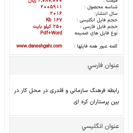
قیمت :
2,080,000 ریال
شناسه محصول :
2005911
سال انتشار:
2016
حجم فایل انگلیسی :
167 Kb
حجم فایل فارسی :
250 کیلو بایت
نوع فایل های ضمیمه
Pdf+Word
:
کلمه عبور همه فایلها :
www.daneshgahi.com
عنوان فارسي
رابطه فرهنگ سازمانی و قلدری در محل کار در
بین پرستاران کره ای
عنوان انگليسي