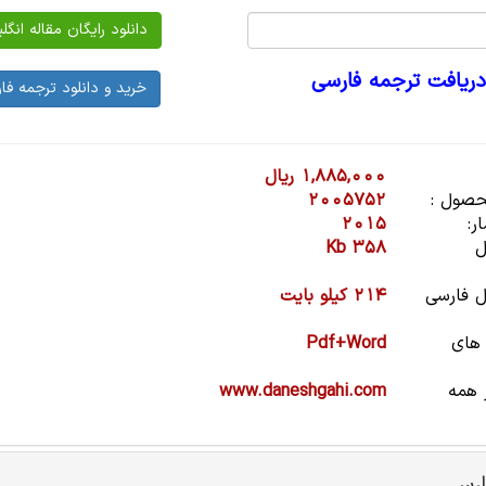
دریافت ترجمه فارسی
1,885,000 ریال
صول :
2005752
ر:
2015
ل
358 Kb
 فارسی
214 کیلو بایت
 های
Pdf+Word
 همه
www.daneshgahi.com