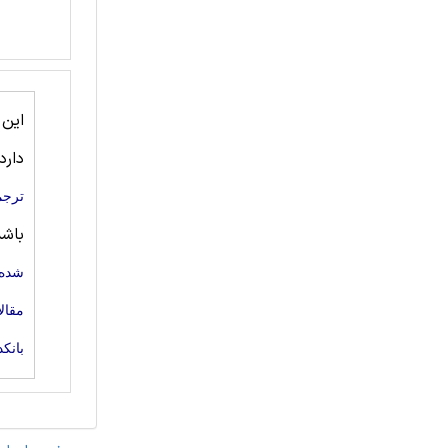
این
دارد
ترجم
باش
شده 
مقال
بانک