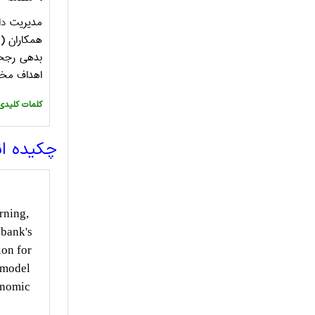
مدیریت
دا
همکاران (2005) تاکید کردند که مدیریت
بدهی رجحان
اهداف مختل
:کلمات کلیدی
چکیده ا
rning,
 bank's
ion for
d model
conomic