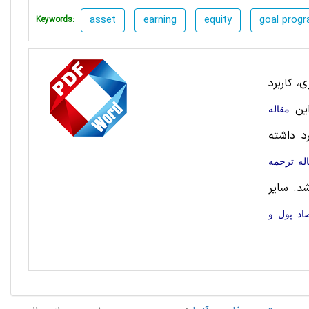
asset
earning
equity
goal prog
Keywords:
، کاربرد
این
مقاله
د داشته
له ترجمه
د. سایر
اد پول و