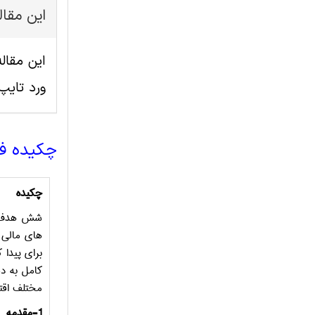
این مقا
ورد تای
چکیده ف
چکیده
شش هدف یک
برای پیدا ک
کامل به دس
مختلف اقت
1-مقدمه