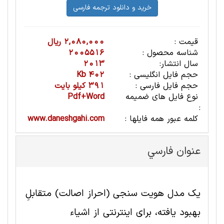
قیمت :
2,080,000 ریال
شناسه محصول :
2005516
سال انتشار:
2013
حجم فایل انگلیسی :
402 Kb
حجم فایل فارسی :
391 کیلو بایت
نوع فایل های ضمیمه
Pdf+Word
:
کلمه عبور همه فایلها :
www.daneshgahi.com
عنوان فارسي
یک مدل هویت سنجی (احراز اصالت) متقابلِ
بهبود یافته، برای اینترنتی از اشیاء