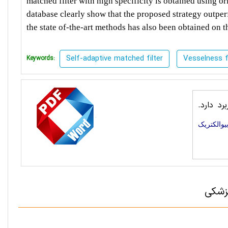
matched filter with high specificity is obtained using 
database clearly show that the proposed strategy outp
the state of-the-art methods has also been obtained o
Self-adaptive matched filter
Vesselness fi
Keywords:
رد دارد.
یوالکتریک
پزشکی