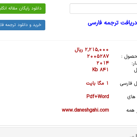
دریافت ترجمه فارسی
2,215,000 ریال
صول :
2005287
ر:
2014
ل
841 Kb
 فارسی
1 مگا بایت
 های
Pdf+Word
 همه
www.daneshgahi.com