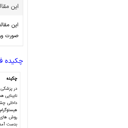
این مقا
صورت ور
چکیده ف
چكيده
در پزشکی 
نابینایی ه
داخلی چشم
هیستوگرام
روش های م
بدست آمد