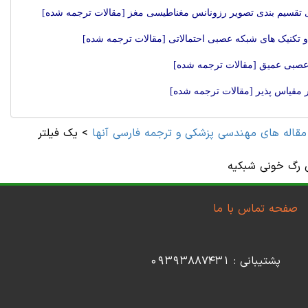
ای تقسیم بندی تصویر رزونانس مغناطیسی مغز [مقالات ترجمه شده]
و تکنیک های شبکه عصبی احتمالاتی [مقالات ترجمه شده]
 عصبی عمیق [مقالات ترجمه شده]
ر مقیاس پذیر [مقالات ترجمه شده]
مقاله های مهندسی پزشکی و ترجمه فارسی آنها
>
یک فیلتر
رگ خونی شبکیه
صفحه تماس با ما
پشتیبانی : 09393887431