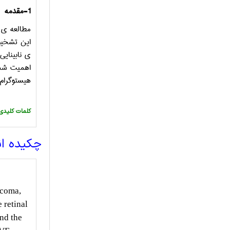
1-مقدمه
مطالعه ی 
این تشخیص
ی نابینای
اهمیت شد
هیستوگرام
:کلمات کلیدی
چکیده ا
ucoma,
 retinal
and the