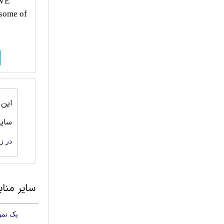
IVE
 some of
این
سای
در ز
سایر منا
یک نمو