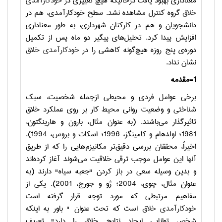
معناداری بهبود یافت درحالیکه هیچ تغییری در
خودکارآمدی
خلاق
گروه کنترل مشاهده نشد. سطح خودکارآمدی، هم در
دانشجویان و هم در کارکنان شهرداری، به طور معناداری
افزایش پیدا کرد. تحلیل‌های پیگیر دو ماه پس از تکمیل
دوره‌ی پنج روزه هیچ‌گونه کاهشی را در
خودکارآمدی خلاق
نشان نداد.
1-مقدمه
برخی عوامل فردی و محیطی ازجمله شخصیت، سبک
شناختی و وضعیت روانی محیط کار بر روی عملکرد خلاق
تاثیرگذار می‌باشند. (به عنوان مثال،
بارون و هارینگتون،
1981؛ اولدهام و کامینگز، 1996؛ اسکات و بروس، 1994).
اخیراٌ، محققان بررسی دقیق‌تر مکانیزم‌هایی را که از طریق
آنها این عوامل موجب ترقی خلاقیت می‌شوند آغاز کرده‌اند
و بدین وسیله سعی در باز کردن "جعبه سیاه" دارند (به
عنوان مثال، چوی، 2004؛ ژو و جورج، 2001). یکی از
مفاهیم مرتبطی که مورد توجه قرار گرفته است
خودکارآمدی خلاق
‌ است که تحت عنوان " باور به اینکه
شخص توانایی ایجاد نتایج خلاق را دارد" تعریف