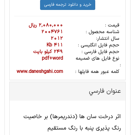
قیمت :
2,080,000 ریال
شناسه محصول :
2004761
سال انتشار:
2012
حجم فایل انگلیسی :
411 Kb
حجم فایل فارسی :
249 کیلو بایت
نوع فایل های ضمیمه
pdf+word
:
کلمه عبور همه فایلها :
www.daneshgahi.com
عنوان فارسي
اثر درخت سان ها (دندریمرها) بر خاصیت
رنگ پذیری پنبه با رنگ مستقیم