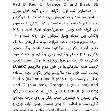
Red B Red C, Orange D and Black BE
استانداردسازی شد. این رنگزاها شامل گروه فعال وینیل
سولفون می­باشند و به دو روش تهیه شده ­اند. یا با واکنش
بین سیانوریک اسد و
H
- اسید و کوپل شدن با محصول
دی آزوته شده وینیل سولفون/سولفو توبیاز اسید و یا با
واکنش بین سولفو وینیل سولفون دی آزوته شده و
H
-
اسید/ سدیم نفتولات تحت شرایط بهینه. متغیرهای مختلف
که بر فرایند رنگرزی تاثیرگذارند مانند غلظت رنگزا، دمای
رنگرزی،
pH
حمام رنگرزی، زمان رنگرزی و غلظت مواد
کمکی به کار رفته در طول رنگرزی با روش معین ارزیابی
گردید. همه اندازه­گیری­ها در طول موج ماکزیمم (
λmax
)
بدست آمد. طول موج ماکزیمم برای رنگهای مورد استفاده
به قرار زیر است:
Red A (540 nm) Red B (535 nm),
Red C (530 nm), Orange D (520 nm) and
Black BE (630 nm)
. نتایج نشان داد که غلظت 3%رنگزا
برای رسیدن به بیشترین جذب رنگزا بر روی پارچه پنبه ­ای
کافی است و غلظت 1% برای بدست آوردن ثبات نوری و
شست­وشویی مورد نیاز، ایده آل است. مقادیر بهینه شده برای