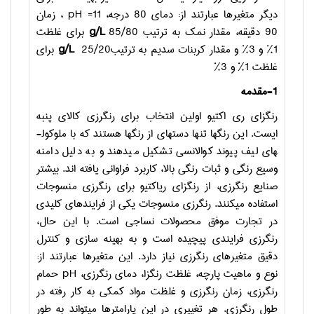
دیگر متغیرها عبارتند از: دمای 80 درجه، 11=
pH
، زمان
90 دقیقه، مقدار نمک به ترتیب
g/L
85/80 برای غلظت
1% و 3% و مقدار کربنات سدیم به ترتیب
g/L
25/20 برای
غلظت 1% و 3%
1-مقدمه
رنگزای ری ­اکتیو اولین انتخاب برای رنگرزی کالای پنبه
ایست. این رنگها تنها دسته­ای از رنگها هستند که با ملوکول­
های لیف پیوند کوالانسی تشکیل می­دهند و به دلیل دامنه
وسیع رنگی و ثبات رنگی بالا، کاربرد فراوانی یافته­ اند. بیشتر
صنایع رنگرزی، از رنگزای ری­اکتیو برای رنگرزی منسوجات
استفاده می­کنند
. رنگرزی منسوجات یکی از فرایندهای کلیدی
در تجارت موفق محصولات نساجی است. با این حال،
رنگرزی فرایندی پیچیده است و به بهینه سازی و کنترل
دقیق متغیرهای رنگرزی نیاز دارد. این متغیرها عبارتند از:
نوع و ماهیت پارچه، غلظت رنگزا، دمای رنگرزی،
pH
حمام
رنگرزی، زمان رنگرزی و غلظت مواد کمکی به کار رفته در
طول رنگرزی
. هر تغییری در این پارامترها می­تواند به طور