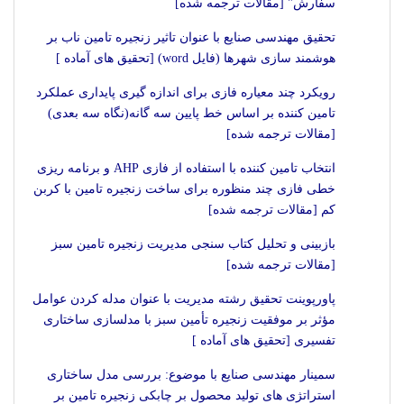
سفارش" [مقالات ترجمه شده]
تحقیق مهندسی صنایع با عنوان تاثیر زنجیره تامین ناب بر
هوشمند سازی شهرها (فایل word) [تحقیق های آماده ]
رویکرد چند معیاره فازی برای اندازه گیری پایداری عملکرد
تامین کننده بر اساس خط پایین سه گانه(نگاه سه بعدی)
[مقالات ترجمه شده]
انتخاب تامین کننده با استفاده از فازی AHP و برنامه ریزی
خطی فازی چند منظوره برای ساخت زنجیره تامین با کربن
کم [مقالات ترجمه شده]
بازبینی و تحلیل کتاب سنجی مدیریت زنجیره تامین سبز
[مقالات ترجمه شده]
پاورپوینت تحقیق رشته مدیریت با عنوان مدله کردن عوامل
مؤثر بر موفقیت زنجیره تأمین سبز با مدلسازی ساختاری
تفسیری [تحقیق های آماده ]
سمینار مهندسی صنایع با موضوع: بررسی مدل ساختاری
استراتژی های تولید محصول بر چابکی زنجیره تامین بر