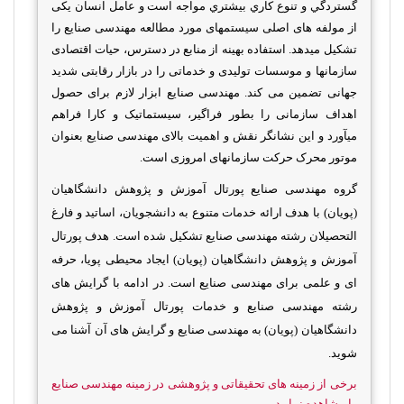
گستردگي و تنوع كاري بيشتري مواجه است و عامل انسان یکی
از مولفه های اصلی سیستمهای مورد مطالعه مهندسی صنایع را
تشکیل میدهد. استفاده بهینه از منابع در دسترس، حیات اقتصادی
سازمانها و موسسات تولیدی و خدماتی را در بازار رقابتی شدید
جهانی تضمین می کند. مهندسی صنایع ابزار لازم برای حصول
اهداف سازمانی را بطور فراگیر، سیستماتیک و کارا فراهم
میآورد و این نشانگر نقش و اهمیت بالای مهندسی صنایع بعنوان
موتور محرک حرکت سازمانهای امروزی است.
گروه مهندسی صنایع پورتال آموزش و پژوهش دانشگاهیان
(پویان) با هدف ارائه خدمات متنوع به دانشجویان، اساتید و فارغ
التحصیلان رشته مهندسی صنایع تشکیل شده است. هدف پورتال
آموزش و پژوهش دانشگاهیان (پویان) ایجاد محیطی پویا، حرفه
ای و علمی برای مهندسی صنایع است. در ادامه با گرایش های
رشته مهندسی صنایع و خدمات پورتال آموزش و پژوهش
دانشگاهیان (پویان) به مهندسی صنایع و گرایش های آن آشنا می
شوید.
برخی از زمینه های تحقیقاتی و پژوهشی در زمینه مهندسی صنايع
را مشاهده نمایید