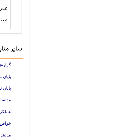
عمرا
ببین
سایر منا
گزارش 
پایان نا
پایان ن
مدلساز
عملکرد
خواص م
مدلبند