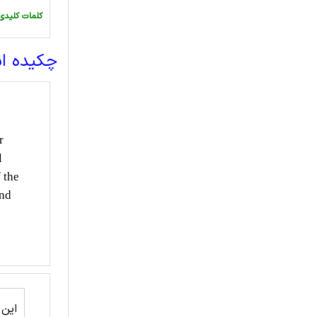
:کلمات کلیدی
چکیده ا
r
l
 the
and
این