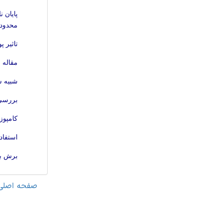
محدود (فایل word) 
تاثیر 
مقاله 
شبیه س
بررسی 
کامپوزیت های س
استفاده از تجزیه و تحلیل 
برش بت
صفحه اصلی