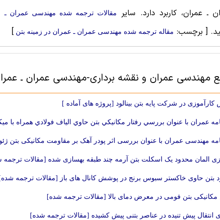
ن ـ عمران، کاربرد دارد. سایر
مقالات ترجمه شده مهندسی عمران ـ ع
ید.
[ برچسب:
]
مقاله ترجمه شده مهندسی عمران ـ عمران در زمینه بتن
بع مهندسی عمران و نقشه برداری-مهندسی عمران ـ عمران
کارآموزی در شركت پايه بتن بينالود [پروژه های آماده ]
مه عمران با عنوان بررسي رفتار مكانيكي بتن حاوي الياف فولادي همراه با ميكروسيليس ومتاكائول
امه مهندسی عمران با عنوان بررسی اثر پودر آهک بر مقاومت مکانیکی بتن ژئوپلیمری حاوی الیاف
ی المان محدود یک اسکلت بتن آرمه چند طبقه بهسازی شده [مقالات ترجمه 
 بتن حاوی خاکستر سبوس برنج در پوشش کانال های باز [مقالات ترجمه شده]
کانیکی بتن فومی در معرض دمای بالا [مقالات ترجمه شده]
ی انتقال پیش تنیده در عناصر بتنی پیش کشیده [مقالات ترجمه شده]