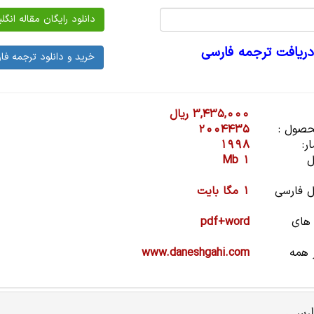
دریافت ترجمه فارسی
3,435,000 ریال
صول :
2004435
ر:
1998
ل
1 Mb
 فارسی
1 مگا بایت
 های
pdf+word
 همه
www.daneshgahi.com