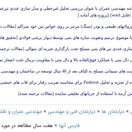
[پروژه های آماده ]
پوزولانهای طبیعی و پودر (سنگ) مرمر بر روی خواص بتن خود متراکم [مقالات 
با موضوع: ترمیم وتقویت سازه هاي بتنی توسط دیوار برشی فولادي [تحقیق های 
ازی عددی تیر های بتنی مسلح تحت بارگذاری ضربه ای متوالی [مقالات ترجمه
دال بتنی با عملکرد فوق‌العاده بالا و دال بتنی با مقاومت نرمال تحت انفجار 
یمانی مسلح به الیاف بعد از 40 سال توسعه در ساختمان و مهندسی عمران [مقالات ترجمه شده]
Pushover برای محاسبه ضریب رفتار برای قاب های خمشی بتن مسلح [مقالات ترجمه شده]
ن آرمه با استفاده از جریانهای تعلیقی ساینده [مقالات ترجمه شده]
>
دپارتمان ها
>
دپارتمان فنی و مهندسی
>
مهندسی عمران و نقشه
فارسی آنها
>
هفت سال مطالعه در مورد ا