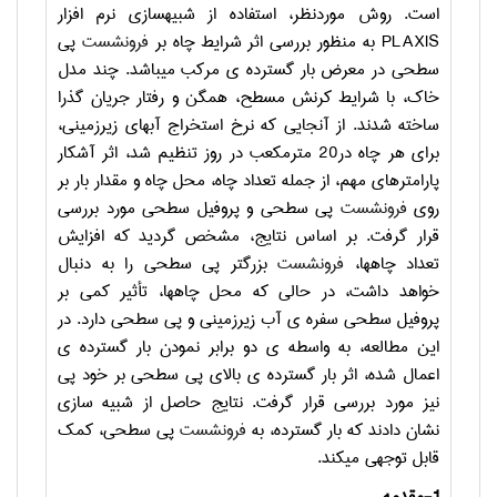
است. روش موردنظر، استفاده از شبیه­سازی نرم ­افزار
PLAXIS
به منظور بررسی اثر شرایط چاه بر
فرونشست
پی
سطحی در معرض بار گسترده ­ی مرکب می­باشد. چند مدل
خاک، با شرایط کرنش مسطح، همگن و رفتار جریان گذرا
ساخته شدند. از آنجایی که نرخ استخراج آبهای زیرزمینی،
برای هر چاه در­20 مترمکعب در روز تنظیم شد، اثر آشکار
پارامترهای مهم، از جمله تعداد چاه، محل چاه و مقدار بار بر
روی
فرونشست
پی سطحی و پروفیل سطحی مورد بررسی
قرار گرفت. بر اساس نتایج، مشخص گردید که افزایش
تعداد چاهها،
فرونشست
بزرگتر پی سطحی را به دنبال
خواهد داشت، در حالی که محل چاهها، تأثیر کمی بر
پروفیل سطحی سفره ­ی آب زیرزمینی و پی سطحی دارد. در
این مطالعه، به واسطه­ ی دو برابر نمودن بار گسترده­ ی
اعمال شده، اثر بار گسترده­ ی بالای پی سطحی بر خود پی
نیز مورد بررسی قرار گرفت. نتایج حاصل از شبیه سازی
نشان دادند که بار گسترده، به
فرونشست
پی سطحی، کمک
قابل توجهی می­کند.