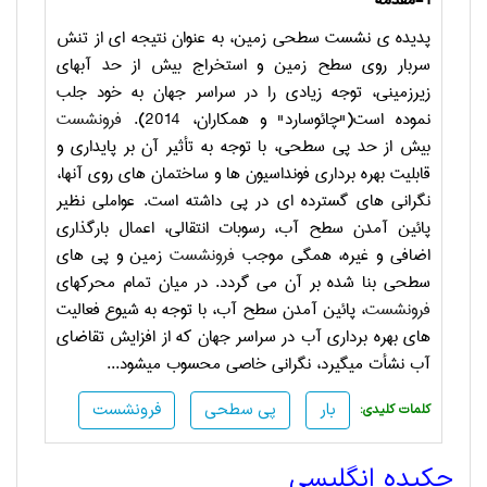
1-مقدمه
پدیده ­ی نشست سطحی زمین، به عنوان نتیجه ­ای از تنش
سربار روی سطح زمین و استخراج بیش از حد آبهای
زیرزمینی، توجه زیادی را در سراسر جهان به خود جلب
نموده است("چائوسارد" و همکاران، 2014).
فرونشست
بیش از حد پی سطحی، با توجه به تأثیر آن بر پایداری و
قابلیت بهره­ برداری فونداسیون ها و ساختمان های روی آنها،
نگرانی های گسترده ­ای در پی داشته است. عواملی نظیر
پائین آمدن سطح آب، رسوبات انتقالی، اعمال بارگذاری
اضافی و غیره، همگی موجب
فرونشست
زمین و پی های
سطحی بنا شده بر آن می­ گردد. در میان تمام محرکهای
فرونشست
، پائین آمدن سطح آب، با توجه به شیوع فعالیت
های بهره ­برداری آب در سراسر جهان که از افزایش تقاضای
آب نشأت می­گیرد، نگرانی خاصی محسوب می­شود...
بار
پی سطحی
فرونشست
:کلمات کلیدی
چکیده انگلیسی