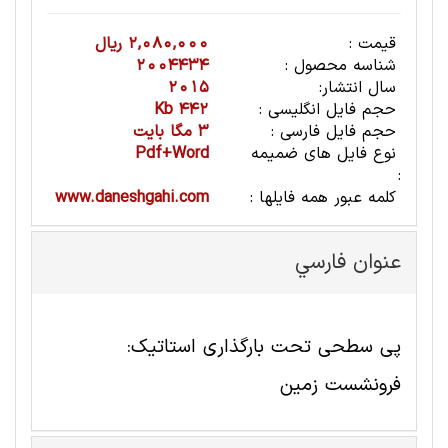
قیمت :
2,080,000 ریال
شناسه محصول :
2004434
سال انتشار:
2015
حجم فایل انگلیسی :
442 Kb
حجم فایل فارسی :
3 مگا بایت
نوع فایل های ضمیمه
Pdf+Word
:
کلمه عبور همه فایلها :
www.daneshgahi.com
عنوان فارسي
پی سطحی تحت بارگذاری استاتیک:
فرونشست زمین