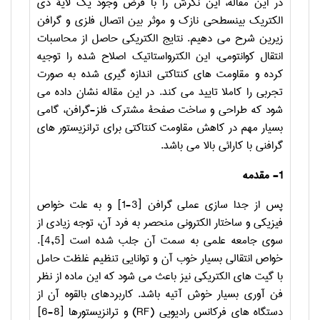
در این مقاله، این نگرش را با فرض وجود یک لایۀ دی
الکتریک بین­سطحی نازک و موثر بین اتصال فلزی و گرافن
زیرین شرح می دهیم. نتایج الکتریکی حاصل از محاسبات
انتقال کوانتومی، این الکترواستاتیک اصلاح شده را توجیه
کرده و مقاومت های کنتاکتی اندازه گیری شده به صورت
تجربی را کاملا تایید می کند. در این مقاله نشان داده می
شود که طراحی و ساخت صفحۀ مشترک فلز-گرافن، گامی
بسیار مهم در کاهش مقاومت کنتاکتی برای ترانزیستور های
گرافنی با کارائی بالا می باشد.
1- مقدمه
پس از جدا سازی عملی گرافن
[1-3]
و به علت خواص
فیزیکی و ساختار الکترونی منحصر به فرد آن، توجه زیادی از
سوی جامعه علمی به سمت آن جلب شده است
[4,5]
.
خواص انتقالی بسیار خوب آن و توانایی تنظیم غلظت حامل
با گیت های الکتریکی نیز باعث می شود که این ماده از نظر
فن آوری بسیار خوش آتیه باشد. کاربردهای بالقوه آن از
دستگاه های فرکانس رادیویی (
RF
) و ترانزیستورها
[6-8]