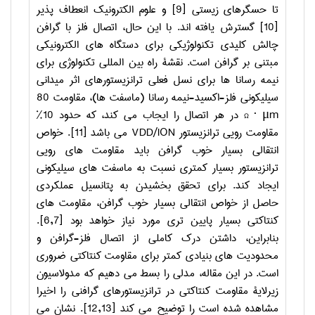
تا حسگرهای زیستی
[9]
و علوم الکترونیک انعطاف پذیر
[10]
گسترش یافته اند. با این حال، اتصال فلز با گرافن
چالش کلیدی تکنولوژیکی برای دستگاه های الکترونیکی
مبتنی بر گرافن است. نقشۀ راه بین المللی تکنولوژی برای
نیمه رسانا ها برای نسل فعلی ترانزیستورهای اثر میدانی
سیلیکونی فلز-اکسید-نیمه رسانا (ماسفت ها)، مقاومت
80
Ω · μm
در هر اتصال را ایجاب می کند، که حدود 10%
مقاومت رویی ترانزیستور
VDD/ION
می باشد
[11]
. خواص
انتقالی بسیار خوب گرافن باید مقاومت های رویی
ترانزیستور بسیار کمتری نسبت به ماسفت های سیلیکونی
ایجاد کند. برای تحقق بخشیدن به پتانسیل عملکردی
حاصل از خواص انتقالی بسیار خوب گرافن، مقاومت های
کنتاکتی بسیار پایین تری مورد نیاز خواهد بود
[6,7]
.
بنابراین، داشتن درک کاملی از اتصال فلز-گرافن و
محدودیت های بنیادی کمتر برای مقاومت کنتاکتی ضروری
است. در این مقاله، مدلی را بسط می دهیم که مدولاسیون
زیرلایۀ مقاومت کنتاکتی در ترانزیستورهای گرافنی را اخیرا
مشاهده شده است را توضیح می کند
[12,13]
. نشان می