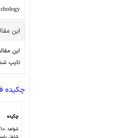
ychology
این مقا
تایپ شد
چکیده ف
چکیده
شواهد حاکی
شاغل پاس