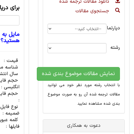
دانلود مقالات ترجمه شده
برای دری
جستجوی مقالات
دپارتمان
مایل به 
هستید؟
رشته
قیمت :
شناسه مح
نمایش مقالات موضوع بندی شده
سال انتشا
حجم فای
با انتخاب رشته مورد نظر خود می توانید
انگلیسی :
حجم فایل
مقالات ترجمه شده آن رو به صورت موضوع
:
بندی شده مشاهده نمایید
نوع فایل
ضمیمه :
کلمه عبور
دعوت به همکاری
فایلها :