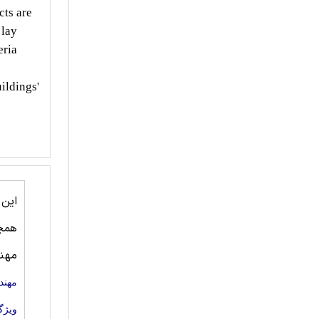
cts are
 lay
eria
uildings'
این
همچ
مهند
مهند
ویژگ