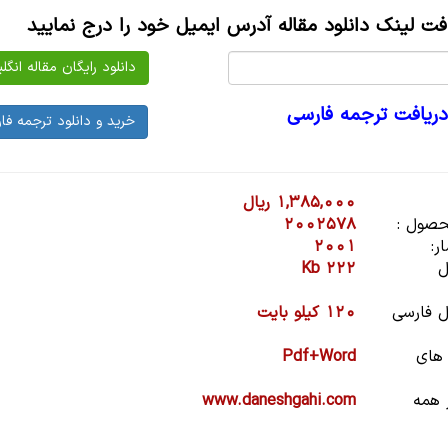
افت لینک دانلود مقاله آدرس ایمیل خود را درج نمایید
دریافت ترجمه فارسی
1,385,000 ریال
صول :
2002578
ر:
2001
ل
222 Kb
 فارسی
120 کیلو بایت
 های
Pdf+Word
 همه
www.daneshgahi.com