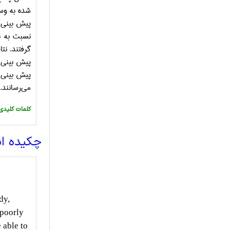
شده به وسی
پیش بینی ن
نسبت به ب
گرفتند. ن
پیش بینی ا
پیش بینی ک
می
رسانند.
:کلمات کلیدی
چکیده ا
dy,
 poorly
 able to