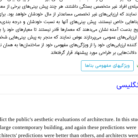
له
ی افراد غیر متخصص بستگی داشتند، هر چند پیش بینی
های برخی از معمار
مایند که ارزیابی
های غیر تخصصی مساعدتر
از مال خودشان خواهد بود. برا
ناهایی خاص نیستند، پیش بینی
های آنها به نسبت خودشان و درجه بندی
ه
تایج بدست آمده نشان می
دهند که معمارها قادر نیستند تا معیارهای خود را ب
رزیابی
های عمومی می
پردازند عوض نمایند که منجر به پیش بینی
هایی شخص
ننده ارزیابی
های خود را از ویژگی
های مفهومی خود از ساختمان
ها به همان ن
 دلالت
هایی بر طراحی مورد پیشنهاد قرار گرفته
اند
ویژگیهای مفهومی بناها
نگلیسی
ct the public's aesthetic evaluations of architecture.
In this stu
o large contemporary building, and again
these predictions were
hitects' predictions
were better than others, and architects were