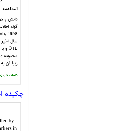
1-مقدمه
دانش و درک
گونه اطلاع
sh, 1998
سال اخیر 
OTL
و با 
محدوده ی
زیرا آن به
:کلمات کلیدی
چکیده ا
lled by
arkers in