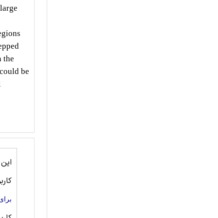
 large
regions
tepped
 the
 could be
l
این
کارب
برای