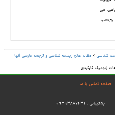
ا ببینید.
اهی، می
 برچسب:
ت شناسی
>
صفحه تماس با ما
پشتیبانی : 09393887431