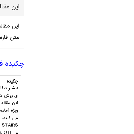
این مقا
متن فار
چکیده ف
چکیده
بیشتر صفا
ی روش های
این مقاله 
ویژه آماد
می کنند. ا
STAIRS
ر
ما
OTL
را د