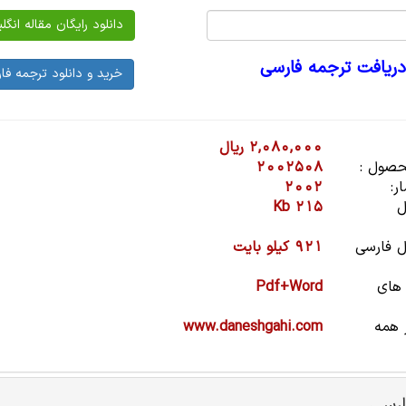
دریافت ترجمه فارسی
2,080,000 ریال
صول :
2002508
ر:
2002
ل
215 Kb
 فارسی
921 کیلو بایت
 های
Pdf+Word
 همه
www.daneshgahi.com