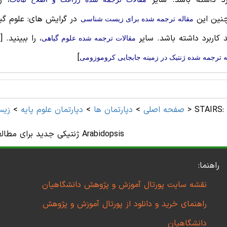
رد داشته باشد. سایر
، ر
نین این
در گرایش های: علوم گی
مقاله ترجمه شده برای زیست شناسی
د کاربرد داشته باشد. سایر
، را ببینید.
[
مقالات ترجمه شده علوم گیاهی
]
ه ترجمه شده ژنتیک در زمینه جابجایی کروموزومی
STAIRS: یک منبع
>
مقاله های زیست شناسی و ترجمه فارسی آنها
صفحه اصلی
>
دپارتمان ها
>
دپارتمان علوم پايه
>
زیس
ژنتیکی جدید برای مطالعات ژنومیک کارکردی Arabidopsis
راهنما:
نقشه سایت پورتال آموزش و پژوهش دانشگاهیان
راهنمای خرید و دانلود از پورتال آموزش و پژوهش
دانشگاهیان