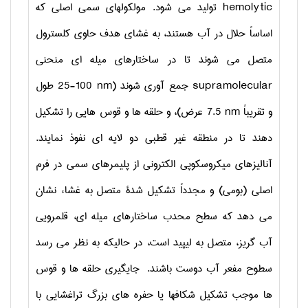
hemolytic
تولید می شود. مولکولهای سمی اصلی که
اساساً حلال در آب هستند، به غشای هدف حاوی کلسترول
متصل می شوند تا در ساختارهای میله ای منحنی
supramolecular
جمع آوری شوند (
25-100 nm
طول
و تقریباً
7.5 nm
عرض)، و حلقه ها و قوس هایی را تشکیل
دهند تا در منطقه غیر قطبی دو لایه ای نفوذ نمایند.
آنالیزهای میکروسکوپی الکترونی از پلیمرهای سمی در فرم
اصلی (بومی) و مجدداً تشکیل شدۀ متصل به غشاء نشان
می دهد که سطح محدب ساختارهای میله ای، قلمرویی
آب گریز، متصل به لیپید است، در حالیکه به نظر می رسد
سطوح مفعر آب دوست باشند. جایگیری حلقه ها و قوس
ها موجب تشکیل شکافها یا حفره های بزرگ تراغشایی با