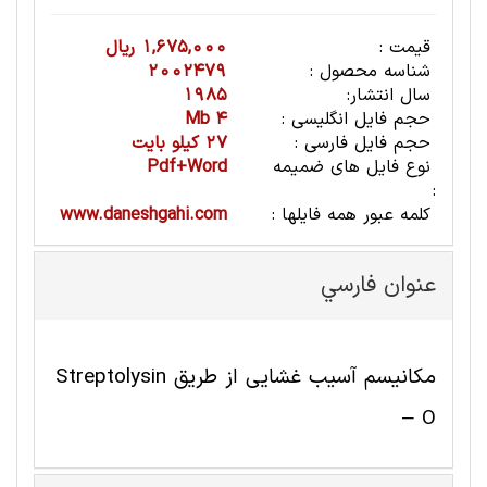
قیمت :
1,675,000 ریال
شناسه محصول :
2002479
سال انتشار:
1985
حجم فایل انگلیسی :
4 Mb
حجم فایل فارسی :
27 کیلو بایت
نوع فایل های ضمیمه
Pdf+Word
:
کلمه عبور همه فایلها :
www.daneshgahi.com
عنوان فارسي
مکانیسم آسیب غشایی از طریق Streptolysin
– O