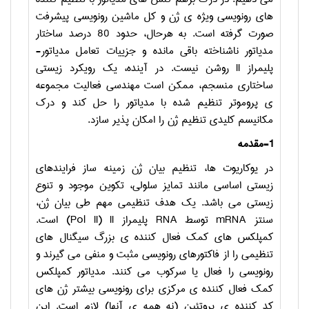
های رونویسی ویژه ی ژن و کل ماشین رونویسی پیشرفت
صورت گرفته است. به هرحال، حدود 80 درصد ساختار
مدیاتور ناشناخته باقی مانده و جزییات تعامل مدیاتور-
پلیمراز
II
روشن نیست. در آینده، یک رویکرد زیستی
ساختاری منسجم، ممکن است مهندسی فعالیت مجموعه
ی پروموتر تنظیم شده با مدیاتور را حل کند و درک
مکانیسم کلیدی تنظیم ژن را امکان پذیر سازد.
1-مقدمه
در یوکاریوت ها، تنظیم بیان ژن زمینه ساز فرایندهای
زیستی اساسی مانند تمایز سلولی، تکوین موجود و تنوع
زیستی می باشد. یک هدف تنظیمی مهم طی بیان ژن،
سنتز
mRNA
توسط
RNA
پلیمراز
II
(
Pol II
) است.
کمپلکس های کمک فعال کننده ی بزرگ سیگنال های
تنظیمی را از فاکتورهای رونویسی مثبت و منفی می گیرند و
رونویسی را فعال یا سرکوب می کنند. مدیاتور کمپلکس
کمک فعال کننده ی مرکزی برای رونویسی بیشتر ژن های
کد کننده ی پروتئین (نه همه ی آنها) لازم است. این