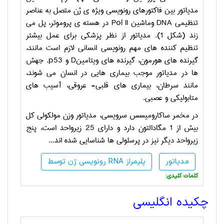
مدیاتور بین فاکتورهای رونویسی ویژه ی ژن متصل به عناصر
تنظیمی
DNA
وماشین
Pol II
در هسته ی پروموتر، پل می
زند (شکل 1). مدیاتور از نظر پزشکی برای عمل بیشتر
تنظیم کننده های مهم رونویسی انسانی لازم است مانند،
گیرنده های هورمون، گیرنده های ویتامین
D
و
p53
. جهش
ها در مدیاتور موجب بیماری هایی در انسان می شوند،
مانند سرطان، بیماری های قلبی- عروقی، آسیب های
متابولیکی و عصبی.
در مخمر ساکارومیسس سرویسی، مدیاتور وزن مولکولی کل
بیش از 1 مگادالتون دارد و دارای 25 زیرواحد است، پنج
زیرواحد دیگر نیز در پرسلولی ها شناسایی شده اند...
مدیاتور
رونویسی ژن توسط RNA پلیمراز
:کلمات کلیدی
چکیده انگلیسی