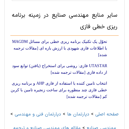
سایر منابع مهندسی صنايع در زمینه برنامه
ریزی خطی فازی
تحوّل یک تکنیک برنامه ریزی خطی برای مسائل MAGDM
با اطلاعات فازی شهودی با ارزش بازه ای [مقالات ترجمه
شده]
UTASTAR فازی: روشی برای استخراج (یافتن) توابع سود
از داده فازی [مقالات ترجمه شده]
انتخاب تامین کننده با استفاده از فازی AHP و برنامه ریزی
خطی فازی چند منظوره برای ساخت زنجیره تامین با کربن
کم [مقالات ترجمه شده]
صفحه اصلی
>
دپارتمان ها
>
دپارتمان فنی و مهندسی
>
مهندسی صنايع
>
مقاله های مهندسی صنايع و ترجمه