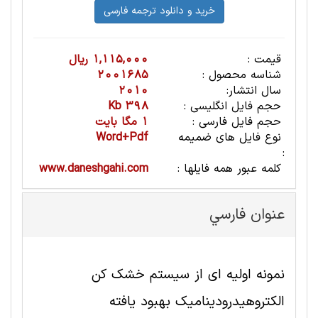
قیمت :
1,115,000 ریال
شناسه محصول :
2001685
سال انتشار:
2010
حجم فایل انگلیسی :
398 Kb
حجم فایل فارسی :
1 مگا بایت
نوع فایل های ضمیمه
Word+Pdf
:
کلمه عبور همه فایلها :
www.daneshgahi.com
عنوان فارسي
نمونه اولیه ای از سیستم خشک کن
الکتروهیدرودینامیک بهبود یافته