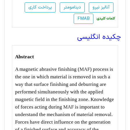
آنالیز نیرو
دینامومتر
پرداخت کاری
FMAB
:کلمات کلیدی
چکیده انگلیسی
Abstract
A magnetic abrasive finishing (
MAF
) process is
the one in which material is removed in such a
way that surface finishing and deburring are
performed simultaneously with the applied
magnetic field in the finishing zone. Knowledge
of forces acting during
MAF
is important to
understand the mechanism of material removal.
Forces have direct influence on the generation
of a finished surface and accuracy of the