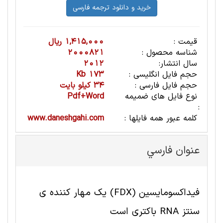
قیمت :
1,415,000 ریال
شناسه محصول :
2000821
سال انتشار:
2012
حجم فایل انگلیسی :
173 Kb
حجم فایل فارسی :
34 کیلو بایت
نوع فایل های ضمیمه
Pdf+Word
:
کلمه عبور همه فایلها :
www.daneshgahi.com
عنوان فارسي
فیداکسومایسین (FDX) یک مهار کننده ی
سنتز RNA باکتری است