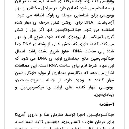
رونویسی یک روند چند مرحله ای است، آزمایشات در این
زمینه انجام می شود که این دارو در مراحل مختلفی از مهار
رونویسی برای شناسایی مرحله ی بلوک اضافه می شود.
آزمایشات
DNA
برای روشن شدن مرحله ی مهار شده
استفاده می شود. فیداکسوکایسین تنها اگر قبل از شکل
گیری کمپلکس باز پروموتور اضافه شود، شروع اثر را مهار
می کند، که به طوری که بخش هایی از رشته ی
DNA
جدا
شده ولی ساخت
RNA
هنوز شروع نشده باشد. اتصال
فیداکومایسین مانع جداسازی اولیه ی
DNA
می شود که
این مورد شرط لازم برای ساخت
RNA
است. این مطالعات
نشان می دهد که مکانیسم متمایزی از موارد طولانی شدن
مهار کننده ها وجود دارد، از جمله استرپتولیدیجین،
رونویسی مهار کننده های اولیه ی میکسوپیرونین و
ریفامایسین.
1-مقدمه
فیداکسومایسین
اخیرا توسط سازمان غذا و داروی آمریکا
برای درمان عفونت کلستریدیوم دیفیسیل تائید شده است.