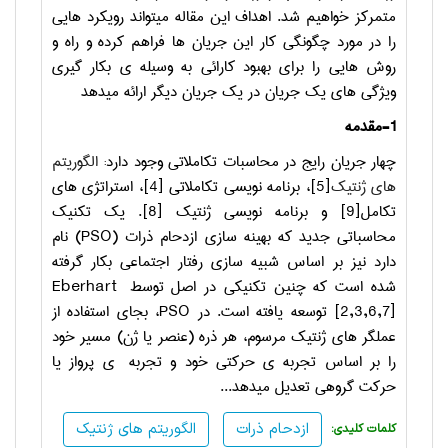
متمرکز خواهیم شد. اهداف این مقاله می­تواند رویکرد هایی
را در مورد چگونگی کار این جریان ها فراهم کرده و راه و
روش هایی را برای بهبود کارائی به وسیله ی بکار گیری
ویژگی های یک جریان در یک جریان دیگر ارائه می­دهد
1-مقدمه
چهار جریان رایج در محاسبات تکاملاتی وجود دارد:
الگوریتم
های ژنتیک
[5]
، برنامه نویسی تکاملاتی
[4]
، استراتژی های
تکامل
[9]
و برنامه نویسی ژنتیک
[8]
. یک تکنیک
محاسباتی جدید که بهینه سازی ازدحام ذرات (
PSO
) نام
دارد نیز بر اساس شبیه سازی رفتار اجتماعی بکار گرفته
شده است که چنین تکنیکی در اصل توسط
Eberhart
[2,3,6,7]
توسعه یافته است. در
PSO
، بجای استفاده از
عملگر های ژنتیک مرسوم، هر ذره (عنصر یا ژن) مسیر خود
را بر اساس تجربه ی حرکتی خود و تجربه ی پرواز یا
حرکت گروهی تعدیل می­دهد...
ازدحام ذرات
الگوریتم های ژنتیک
:کلمات کلیدی